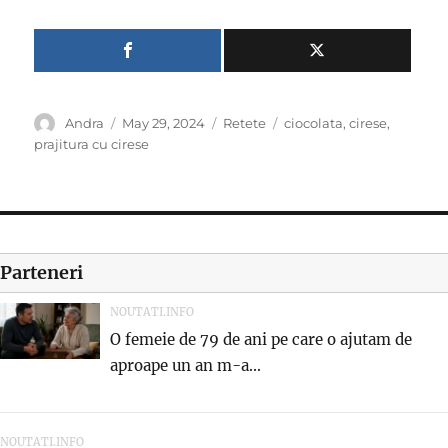
Author
Posted
Categories
Tags
Andra
May 29, 2024
Retete
ciocolata
,
cirese
,
on
prajitura cu cirese
Parteneri
NOUTATI.INFO
O femeie de 79 de ani pe care o ajutam de
aproape un an m-a...
NOUTATI.INFO