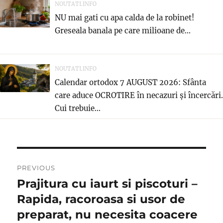
NOUTATI.INFO
NU mai gati cu apa calda de la robinet!
Greseala banala pe care milioane de...
NOUTATI.INFO
Calendar ortodox 7 AUGUST 2026: Sfânta
care aduce OCROTIRE în necazuri și încercări.
Cui trebuie...
Post
PREVIOUS
navigation
Prajitura cu iaurt si piscoturi –
Previous
post:
Rapida, racoroasa si usor de
preparat, nu necesita coacere