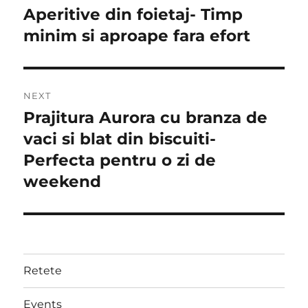
navigation
Aperitive din foietaj- Timp
Previous
post:
minim si aproape fara efort
NEXT
Prajitura Aurora cu branza de
Next
post:
vaci si blat din biscuiti-
Perfecta pentru o zi de
weekend
Retete
Events