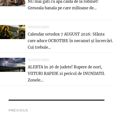
NU mai gati cu apa calda de la robinet!
Greseala banala pe care milioane de...
NOUTATI.INFO
Calendar ortodox 7 AUGUST 2026: Sfânta
care aduce OCROTIRE în necazuri și încercări.
Cui trebuie...
NOUTATI.INFO
ALERTA in 26 de judete! Rupere de nori,
VIITURI RAPIDE si pericol de INUNDATII.
Zonele...
Post
PREVIOUS