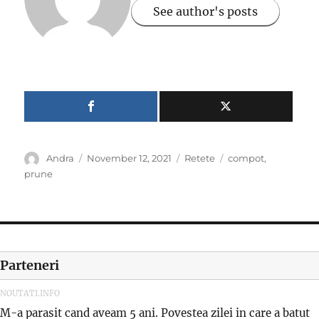
See author's posts
Author
Posted
Categories
Tags
Andra
November 12, 2021
Retete
compot
,
on
prune
Parteneri
NOUTATI.INFO
M-a parasit cand aveam 5 ani. Povestea zilei in care a batut