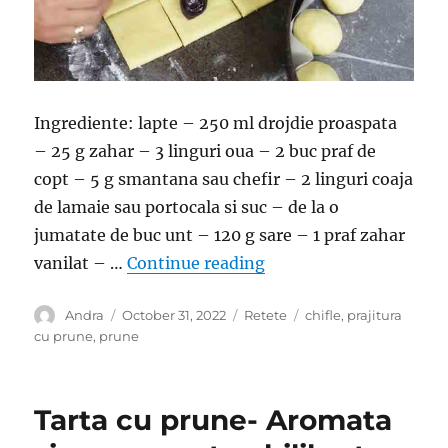
Ingrediente: lapte – 250 ml drojdie proaspata
– 25 g zahar – 3 linguri oua – 2 buc praf de
copt – 5 g smantana sau chefir – 2 linguri coaja
de lamaie sau portocala si suc – de la o
jumatate de buc unt – 120 g sare – 1 praf zahar
“Chifle umplute cu prun
vanilat – …
Continue reading
Author
Posted
Categories
Tags
Andra
October 31, 2022
Retete
chifle
,
prajitura
on
cu prune
,
prune
Tarta cu prune- Aromata