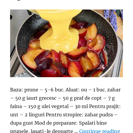
Baza: prune – 5-6 buc. Aluat: ou – 1 buc. zahar
– 50 g iaurt grecesc – 50 g praf de copt – 7 g
faina – 150 g ulei vegetal – 30 ml Pentru prajit:
unt – 2 linguri Pentru stropire: zahar pudra –
dupa gust Mod de preparare: Spalati bine
“Praj
prunele, lasati-le deoparte …
Continue reading