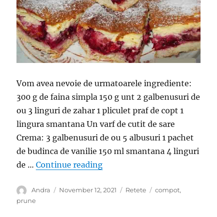
Vom avea nevoie de urmatoarele ingrediente:
300 g de faina simpla 150 g unt 2 galbenusuri de
ou 3 linguri de zahar 1 pliculet praf de copt 1
lingura smantana Un varf de cutit de sare
Crema: 3 galbenusuri de ou 5 albusuri 1 pachet
de budinca de vanilie 150 ml smantana 4 linguri
“Prajitura cu fructe- Gustoasa
de …
Continue reading
Author
Posted
Categories
Tags
Andra
November 12, 2021
Retete
compot
,
on
prune