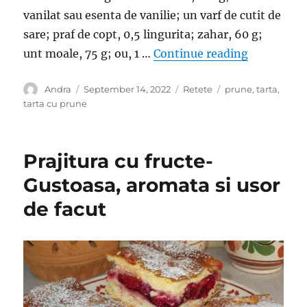
vanilat sau esenta de vanilie; un varf de cutit de
sare; praf de copt, 0,5 lingurita; zahar, 60 g;
“Tarta cu 
unt moale, 75 g; ou, 1 …
Continue reading
Author
Posted
Categories
Tags
Andra
September 14, 2022
Retete
prune
,
tarta
,
on
tarta cu prune
Prajitura cu fructe-
Gustoasa, aromata si usor
de facut