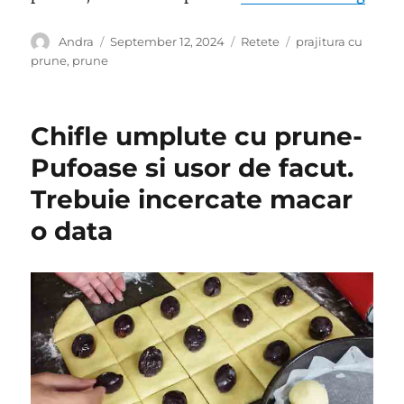
Author
Posted
Categories
Tags
Andra
September 12, 2024
Retete
prajitura cu
on
prune
,
prune
Chifle umplute cu prune-
Pufoase si usor de facut.
Trebuie incercate macar
o data