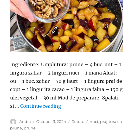
Ingrediente: Umplutura: prune – 4 buc. unt – 1
lingura zahar – 2 linguri nuci – 1 mana Aluat:
ou – 1 buc. zahar – 70 g iaurt – 1 lingura praf de
copt – 1 lingurita cacao – 1 lingura faina – 150 g
ulei vegetal – 30 ml Mod de preparare: Spalati
“Prajitura cu prune si nuci – 
si …
Continue reading
Author
Posted
Categories
Tags
Andra
October 3, 2024
Retete
nuci
,
prajitura cu
on
prune
,
prune