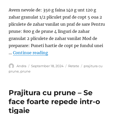
Avem nevoie de: 350 g faina 140 g unt 120 g
zahar granulat 1/2 pliculet praf de copt 5 oua 2
pliculete de zahar vanilat un praf de sare Pentru
prune: 800 g de prune 4 linguri de zahar
granulat 2 pliculete de zahar vanilat Mod de
preparare: Puneti hartie de copt pe fundul unei
“Prajitura cu prune – Perfecta in
…
Continue reading
Author
Posted
Categories
Tags
Andra
September 18, 2024
Retete
prajitura cu
on
prune
,
prune
Prajitura cu prune – Se
face foarte repede intr-o
tigaie