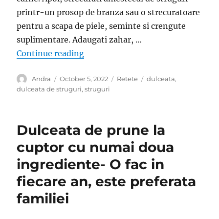
printr-un prosop de branza sau o strecuratoare
pentru a scapa de piele, seminte si crengute
suplimentare. Adaugati zahar, …
“Dulceata de struguri- Usor de pre
Continue reading
Author
Posted
Categories
Tags
Andra
October 5, 2022
Retete
dulceata
,
on
dulceata de struguri
,
struguri
Dulceata de prune la
cuptor cu numai doua
ingrediente- O fac in
fiecare an, este preferata
familiei