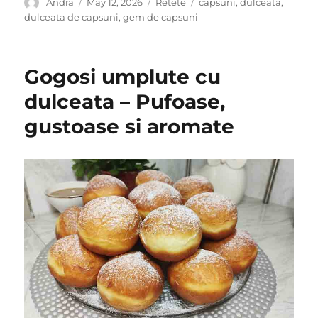
Author
Posted
Categories
Tags
Andra
May 12, 2026
Retete
capsuni
,
dulceata
,
on
dulceata de capsuni
,
gem de capsuni
Gogosi umplute cu
dulceata – Pufoase,
gustoase si aromate