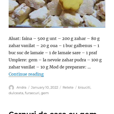
Aluat: faina – 500 g unt – 200 g zahar – 80 g
zahar vanilat – 20 g oua – 1 buc galbenus – 1
buc suc de lamaie – 1 de lamaie sare – 1 praf
Umplere: gem – la nevoie zahar pudra – 100 g
zahar vanilat – 10 g Mod de preparare: …
“Biscuiti umpluti cu dulceata- Se t
Continue reading
Author
Posted
Categories
Tags
Andra
January 10, 2022
Retete
bisuciti
,
on
dulceata
,
fursecuri
,
gem