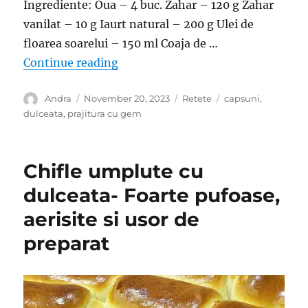
Ingrediente: Oua – 4 buc. Zahar – 120 g Zahar
vanilat – 10 g Iaurt natural – 200 g Ulei de
floarea soarelui – 150 ml Coaja de …
“O prajitura moale, aerisita, parfum
Continue reading
Author
Posted
Categories
Tags
Andra
November 20, 2023
Retete
capsuni
,
on
dulceata
,
prajitura cu gem
Chifle umplute cu
dulceata- Foarte pufoase,
aerisite si usor de
preparat