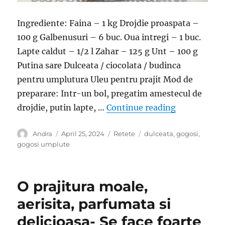
Ingrediente: Faina – 1 kg Drojdie proaspata –
100 g Galbenusuri – 6 buc. Oua intregi – 1 buc.
Lapte caldut – 1/2 l Zahar – 125 g Unt – 100 g
Putina sare Dulceata / ciocolata / budinca
pentru umplutura Uleu pentru prajit Mod de
preparare: Intr-un bol, pregatim amestecul de
“Gogosi ump
drojdie, putin lapte, …
Continue reading
Author
Posted
Categories
Tags
Andra
April 25, 2024
Retete
dulceata
,
gogosi
,
on
gogosi umplute
O prajitura moale,
aerisita, parfumata si
delicioasa- Se face foarte