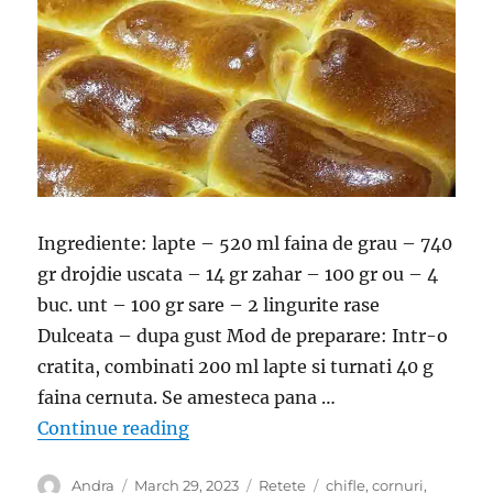
Ingrediente: lapte – 520 ml faina de grau – 740
gr drojdie uscata – 14 gr zahar – 100 gr ou – 4
buc. unt – 100 gr sare – 2 lingurite rase
Dulceata – dupa gust Mod de preparare: Intr-o
cratita, combinati 200 ml lapte si turnati 40 g
faina cernuta. Se amesteca pana …
“Chifle umplute cu dulceata- Foarte
Continue reading
Author
Posted
Categories
Tags
Andra
March 29, 2023
Retete
chifle
,
cornuri
,