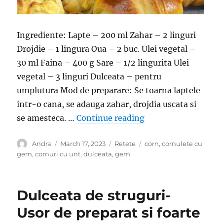
Ingrediente: Lapte – 200 ml Zahar – 2 linguri
Drojdie – 1 lingura Oua – 2 buc. Ulei vegetal –
30 ml Faina – 400 g Sare – 1/2 lingurita Ulei
vegetal – 3 linguri Dulceata – pentru
umplutura Mod de preparare: Se toarna laptele
intr-o cana, se adauga zahar, drojdia uscata si
“Cornuri cu unt si 
se amesteca. …
Continue reading
Author
Posted
Categories
Tags
Andra
March 17, 2023
Retete
corn
,
cornulete cu
on
gem
,
cornuri cu unt
,
dulceata
,
gem
Dulceata de struguri-
Usor de preparat si foarte