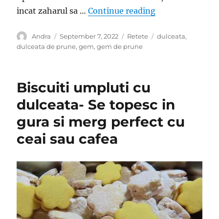
“Dulceata de pru
incat zaharul sa …
Continue reading
Author
Posted
Categories
Tags
Andra
September 7, 2022
Retete
dulceata
,
on
dulceata de prune
,
gem
,
gem de prune
Biscuiti umpluti cu
dulceata- Se topesc in
gura si merg perfect cu
ceai sau cafea