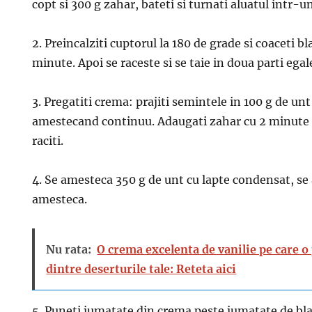
copt si 300 g zahar, bateti si turnati aluatul intr-u
2. Preincalziti cuptorul la 180 de grade si coaceti b
minute. Apoi se raceste si se taie in doua parti egal
3. Pregatiti crema: prajiti semintele in 100 g de u
amestecand continuu. Adaugati zahar cu 2 minute i
raciti.
4. Se amesteca 350 g de unt cu lapte condensat, se
amesteca.
Nu rata:
O crema excelenta de vanilie pe care o 
dintre deserturile tale: Reteta aici
5. Puneti jumatate din crema peste jumatate de bla