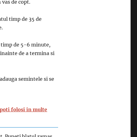
n vas de copt.
latul timp de 35 de
e.
nt timp de 5-6 minute,
nainte de a termina si
 adauga semintele si se
poti folosi in multe
t. Puneti blatul ramas