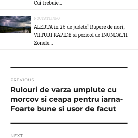
Cui trebuie...
NOUTATI.INFO
ALERTA in 26 de judete! Rupere de nori,
VIITURI RAPIDE si pericol de INUNDATII.
Zonele...
Post
PREVIOUS
navigation
Rulouri de varza umplute cu
Previous
post:
morcov si ceapa pentru iarna-
Foarte bune si usor de facut
NEXT