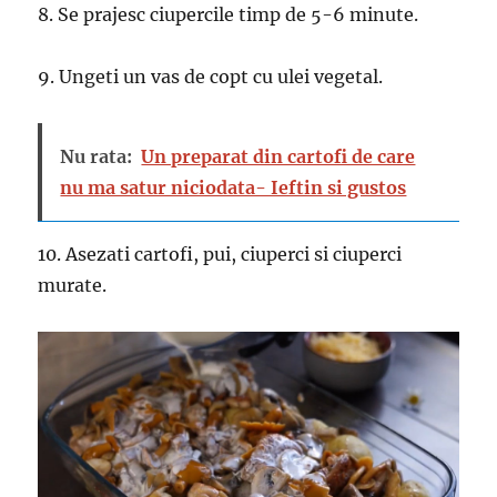
8. Se prajesc ciupercile timp de 5-6 minute.
9. Ungeti un vas de copt cu ulei vegetal.
Nu rata:
Un preparat din cartofi de care
nu ma satur niciodata- Ieftin si gustos
10. Asezati cartofi, pui, ciuperci si ciuperci
murate.