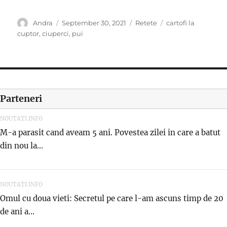
Author
Posted
Categories
Tags
Andra
September 30, 2021
Retete
cartofi la
on
cuptor
,
ciuperci
,
pui
Parteneri
NOUTATI.INFO
M-a parasit cand aveam 5 ani. Povestea zilei in care a batut
din nou la...
NOUTATI.INFO
Omul cu doua vieti: Secretul pe care l-am ascuns timp de 20
de ani a...