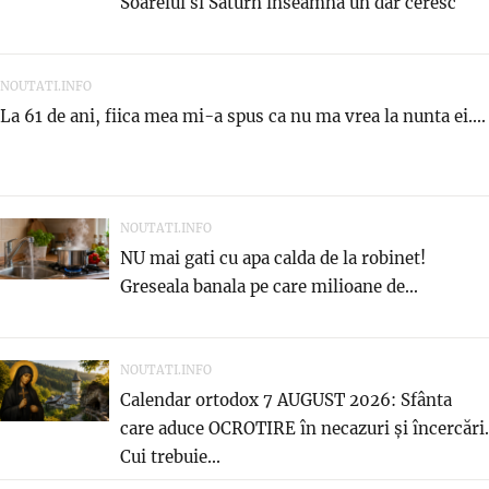
Soarelui si Saturn inseamna un dar ceresc
NOUTATI.INFO
La 61 de ani, fiica mea mi-a spus ca nu ma vrea la nunta ei....
NOUTATI.INFO
NU mai gati cu apa calda de la robinet!
Greseala banala pe care milioane de...
NOUTATI.INFO
Calendar ortodox 7 AUGUST 2026: Sfânta
care aduce OCROTIRE în necazuri și încercări.
Cui trebuie...