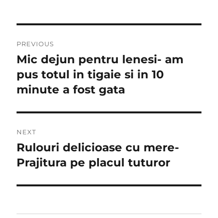
Post
PREVIOUS
navigation
Mic dejun pentru lenesi- am
Previous
post:
pus totul in tigaie si in 10
minute a fost gata
NEXT
Rulouri delicioase cu mere-
Next
post:
Prajitura pe placul tuturor