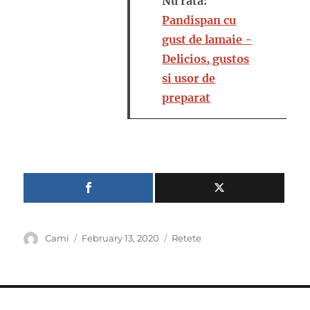
Nu rata:
Pandispan cu
gust de lamaie -
Delicios, gustos
si usor de
preparat
Author
Posted
Categories
Cami
February 13, 2020
Retete
on