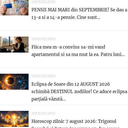
NOUTATI.INFO
PENSII MAI MARI din SEPTEMBRIE! Se dau a
13-a si a 14-a pensie. Cine sunt...
NOUTATI.INFO
Fiica mea m-a convins sa-mi vand
apartamentul si sa ma mut la ea. Patru luni...
NOUTATI.INFO
Eclipsa de Soare din 12 AUGUST 2026
schimbă DESTINUL zodiilor! Ce aduce eclipsa
parțială văzută...
NOUTATI.INFO
Horoscop zilnic 7 august 2026: Trigonul