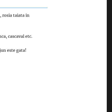
 rosia taiata in
nca, cascaval etc.
ejun este gata!