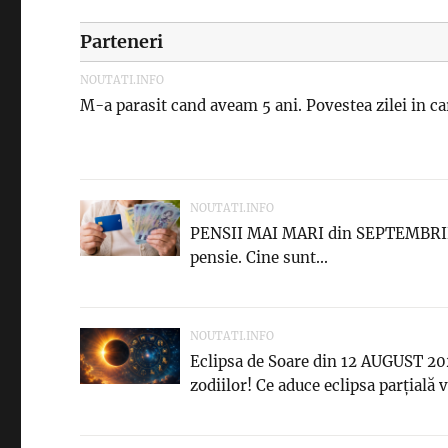
Parteneri
NOUTATI.INFO
M-a parasit cand aveam 5 ani. Povestea zilei in car
NOUTATI.INFO
PENSII MAI MARI din SEPTEMBRIE! 
pensie. Cine sunt...
NOUTATI.INFO
Eclipsa de Soare din 12 AUGUST 
zodiilor! Ce aduce eclipsa parțială v