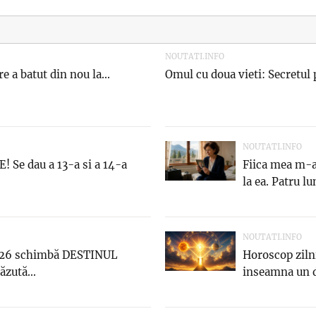
NOUTATI.INFO
e a batut din nou la...
Omul cu doua vieti: Secretul 
NOUTATI.INFO
Se dau a 13-a si a 14-a
Fiica mea m-a
la ea. Patru lun
NOUTATI.INFO
2026 schimbă DESTINUL
Horoscop ziln
ăzută...
inseamna un d