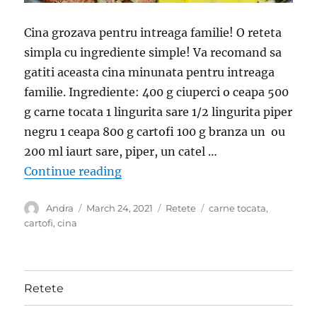
Cina grozava pentru intreaga familie! O reteta
simpla cu ingrediente simple! Va recomand sa
gatiti aceasta cina minunata pentru intreaga
familie. Ingrediente: 400 g ciuperci o ceapa 500
g carne tocata 1 lingurita sare 1/2 lingurita piper
negru 1 ceapa 800 g cartofi 100 g branza un ou
200 ml iaurt sare, piper, un catel …
“Cina pentru intreaga familie- Ret
Continue reading
Author
Posted
Categories
Tags
Andra
March 24, 2021
Retete
carne tocata
,
on
cartofi
,
cina
Retete