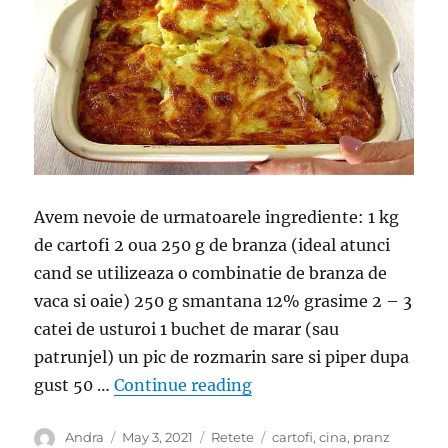
Avem nevoie de urmatoarele ingrediente: 1 kg
de cartofi 2 oua 250 g de branza (ideal atunci
cand se utilizeaza o combinatie de branza de
vaca si oaie) 250 g smantana 12% grasime 2 – 3
catei de usturoi 1 buchet de marar (sau
patrunjel) un pic de rozmarin sare si piper dupa
“Pranz sau cina cu cartof
gust 50 …
Continue reading
Author
Posted
Categories
Tags
Andra
May 3, 2021
Retete
cartofi
,
cina
,
pranz