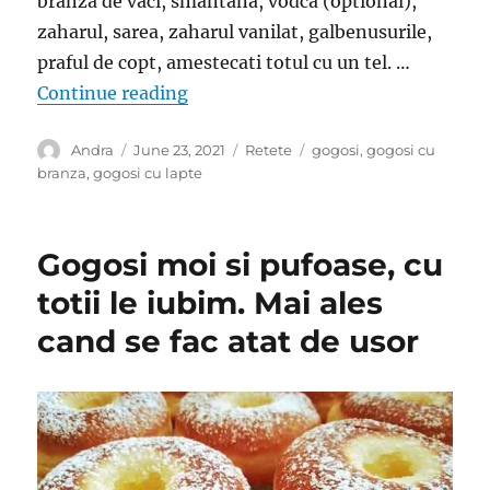
branza de vaci, smantana, vodca (optional),
zaharul, sarea, zaharul vanilat, galbenusurile,
praful de copt, amestecati totul cu un tel. …
“Gogosi cu braza de vaci. Foarte pu
Continue reading
Author
Posted
Categories
Tags
Andra
June 23, 2021
Retete
gogosi
,
gogosi cu
on
branza
,
gogosi cu lapte
Gogosi moi si pufoase, cu
totii le iubim. Mai ales
cand se fac atat de usor