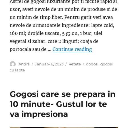
Astfel de gogosi luxuriante pot fi facute rapid si
usor, aveti nevoie de un minim de produse si de
un minim de timp liber. Pentru gatit veti avea
nevoie de urmatoarele ingrediente: lapte cald,
160 ml; drojdie uscata, 5 g; ou, 1 buc; ulei
vegetal si zahar, cate 2 linguri; coaja de
“Gogosi delicio
portocala sau de …
Continue reading
Author
Posted
Categories
Tags
Andra
January 6, 2023
Retete
gogosi
,
gogosi
on
cu lapte
Gogosi care se prepara in
10 minute- Gustul lor te
va impresiona