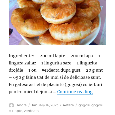
Ingrediente: – 200 ml lapte – 200 ml apa – 1
lingura zahar – 1 lingurita sare – 1 lingurita
drojdie – 1 ou – verdeata dupa gust – 20 g unt
– 650 g faina Cat de moi si de delicioase sunt.
Eu gatesc astfel de placinte (gogosi) cu ierburi
“Gogosi cu
pentru micul dejun si …
Continue reading
Author
Posted
Categories
Tags
Andra
January 16, 2023
Retete
gogosi
,
gogosi
on
cu lapte
,
verdeata