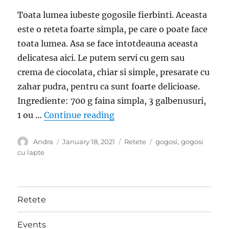
Toata lumea iubeste gogosile fierbinti. Aceasta
este o reteta foarte simpla, pe care o poate face
toata lumea. Asa se face intotdeauna aceasta
delicatesa aici. Le putem servi cu gem sau
crema de ciocolata, chiar si simple, presarate cu
zahar pudra, pentru ca sunt foarte delicioase.
Ingrediente: 700 g faina simpla, 3 galbenusuri,
“Reteta de gogosi cu lapte- 
1 ou …
Continue reading
Author
Posted
Categories
Tags
Andra
January 18, 2021
Retete
gogosi
,
gogosi
on
cu lapte
Retete
Events