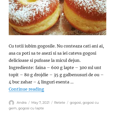
Cu totii iubim gogosile. Nu conteaza cati ani ai,
asa ca poti sa te asezi si sa iei cateva gogosi
delicioase si pufoase la micul dejun.
Ingrediente: faina – 600 g lapte – 300 ml unt
topit – 80 g drojdie – 35 g galbenusuri de ou –
4 buc zahar – 4 linguri esenta …
“Gogosi moi si pufoase, cu totii le 
Continue reading
Author
Posted
Categories
Tags
Andra
May 7, 2021
Retete
gogosi
,
gogosi cu
on
gem
,
gogosi cu lapte