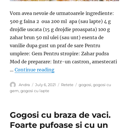
Vom avea nevoie de urmatoarele ingrediente:
500 g faina 2 oua 200 ml apa (sau lapte) 4 g
drojdie uscata (15 g drojdie proaspata) 100 g
zahar brun 50 ml ulei (sau unt) esenta de
vanilie dupa gust un praf de sare Pentru
umplere: Gem Pentru stropire: Zahar pudra
Mod de preparare: Intr-un castron, amestecati
“Gogosi cu gem. Simple si pe pla
…
Continue reading
Author
Posted
Categories
Tags
Andra
July 6, 2021
Retete
gogosi
,
gogosi cu
on
gem
,
gogosi cu lapte
Gogosi cu braza de vaci.
Foarte pufoase si cu un