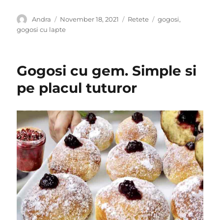
Author
Posted
Categories
Tags
Andra
November 18, 2021
Retete
gogosi
,
on
gogosi cu lapte
Gogosi cu gem. Simple si
pe placul tuturor