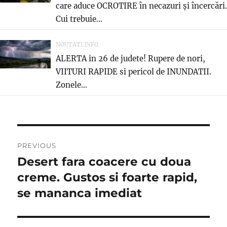
care aduce OCROTIRE în necazuri și încercări.
Cui trebuie...
NOUTATI.INFO
ALERTA in 26 de judete! Rupere de nori,
VIITURI RAPIDE si pericol de INUNDATII.
Zonele...
Post
PREVIOUS
navigation
Desert fara coacere cu doua
Previous
post:
creme. Gustos si foarte rapid,
se mananca imediat