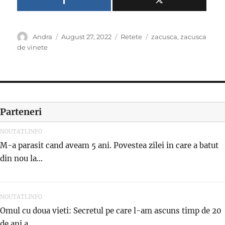
Author
Posted
Categories
Tags
Andra
August 27, 2022
Retete
zacusca
,
zacusca
on
de vinete
Parteneri
NOUTATI.INFO
M-a parasit cand aveam 5 ani. Povestea zilei in care a batut
din nou la...
NOUTATI.INFO
Omul cu doua vieti: Secretul pe care l-am ascuns timp de 20
de ani a...