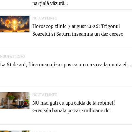
parțială văzută...
NOUTATI.INFO
Horoscop zilnic 7 august 2026: Trigonul
Soarelui si Saturn inseamna un dar ceresc
NOUTATI.INFO
La 61 de ani, fiica mea mi-a spus ca nu ma vrea la nunta ei....
NOUTATI.INFO
NU mai gati cu apa calda de la robinet!
Greseala banala pe care milioane de...