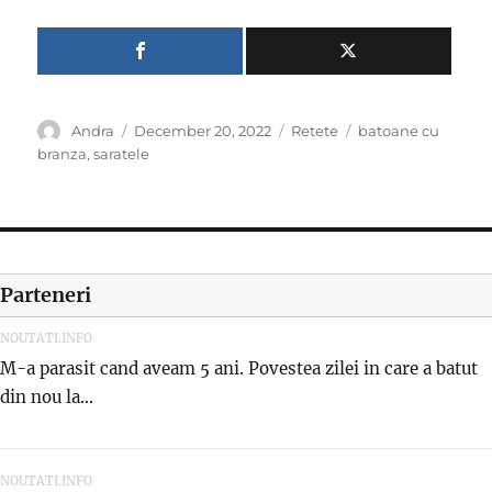
Author
Posted
Categories
Tags
Andra
December 20, 2022
Retete
batoane cu
on
branza
,
saratele
Parteneri
NOUTATI.INFO
M-a parasit cand aveam 5 ani. Povestea zilei in care a batut
din nou la...
NOUTATI.INFO