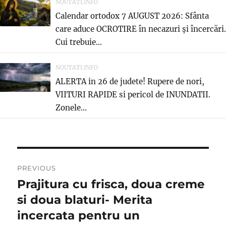
NOUTATI.INFO
Calendar ortodox 7 AUGUST 2026: Sfânta
care aduce OCROTIRE în necazuri și încercări.
Cui trebuie...
NOUTATI.INFO
ALERTA in 26 de judete! Rupere de nori,
VIITURI RAPIDE si pericol de INUNDATII.
Zonele...
Post
PREVIOUS
navigation
Prajitura cu frisca, doua creme
Previous
post:
si doua blaturi- Merita
incercata pentru un