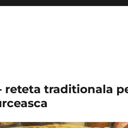
reteta traditionala p
urceasca