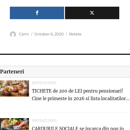
Author
Posted
Categories
Cami
October 6, 2020
Retete
on
Parteneri
NOUTATI.INFO
TICHETE de 200 de LEI pentru pensionari!
Cine le primeste in 2026 si lista localitatilor...
NOUTATI.INFO
CARDURILE SOCIALE se incarca din nou in