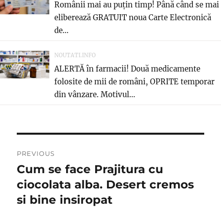
Românii mai au puțin timp! Până când se mai
eliberează GRATUIT noua Carte Electronică
de...
NOUTATI.INFO
ALERTĂ în farmacii! Două medicamente
folosite de mii de români, OPRITE temporar
din vânzare. Motivul...
Post
PREVIOUS
navigation
Cum se face Prajitura cu
Previous
post:
ciocolata alba. Desert cremos
si bine insiropat