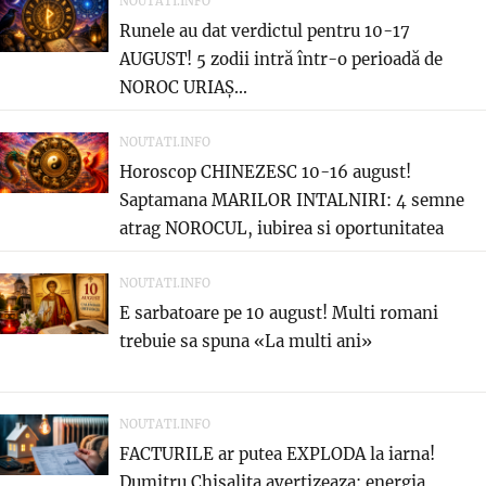
NOUTATI.INFO
Runele au dat verdictul pentru 10-17
AUGUST! 5 zodii intră într-o perioadă de
NOROC URIAȘ...
NOUTATI.INFO
Horoscop CHINEZESC 10-16 august!
Saptamana MARILOR INTALNIRI: 4 semne
atrag NOROCUL, iubirea si oportunitatea
care...
NOUTATI.INFO
E sarbatoare pe 10 august! Multi romani
trebuie sa spuna «La multi ani»
NOUTATI.INFO
FACTURILE ar putea EXPLODA la iarna!
Dumitru Chisalita avertizeaza: energia