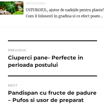
NOUTATI.INFO
USTUROIUL, ajutor de nadejde pentru plante!
Cum il folosesti in gradina si ce efect poate...
Post
PREVIOUS
navigation
Ciuperci pane- Perfecte in
Previous
post:
perioada postului
NEXT
Pandispan cu fructe de padure
Next
post:
– Pufos si usor de preparat