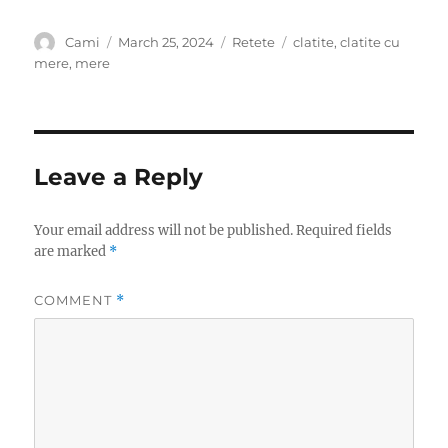
Author
Posted
Categories
Tags
Cami
March 25, 2024
Retete
clatite
,
clatite cu
on
mere
,
mere
Leave a Reply
Your email address will not be published.
Required fields
are marked
*
COMMENT
*