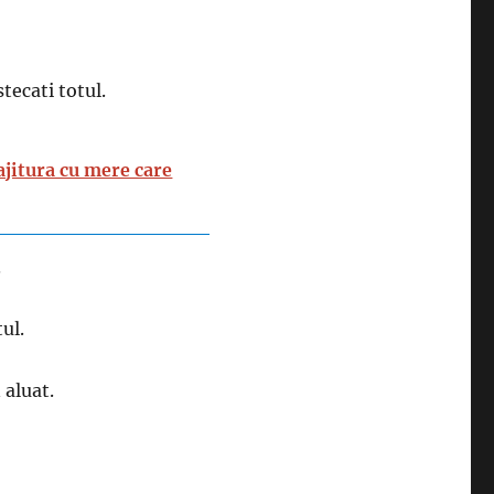
tecati totul.
ajitura cu mere care
.
ul.
 aluat.