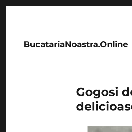
BucatariaNoastra.Online
Gogosi do
delicioas