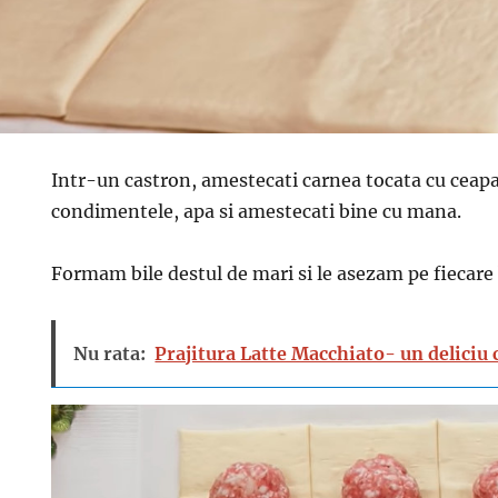
Intr-un castron, amestecati carnea tocata cu ceapa
condimentele, apa si amestecati bine cu mana.
Formam bile destul de mari si le asezam pe fiecare 
Nu rata:
Prajitura Latte Macchiato- un deliciu c