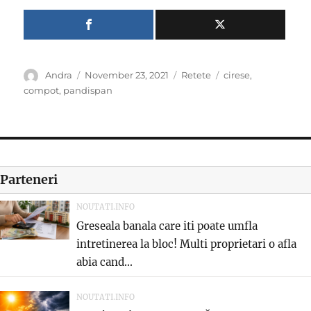
Author
Posted
Categories
Tags
Andra
November 23, 2021
Retete
cirese
,
on
compot
,
pandispan
Parteneri
NOUTATI.INFO
Greseala banala care iti poate umfla
intretinerea la bloc! Multi proprietari o afla
abia cand...
NOUTATI.INFO