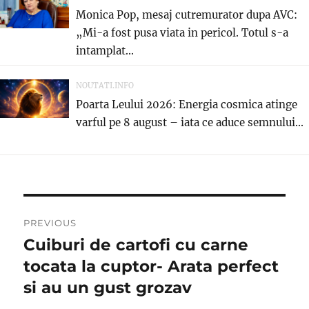
Monica Pop, mesaj cutremurator dupa AVC:
„Mi-a fost pusa viata in pericol. Totul s-a
intamplat...
NOUTATI.INFO
Poarta Leului 2026: Energia cosmica atinge
varful pe 8 august – iata ce aduce semnului...
Post
PREVIOUS
navigation
Cuiburi de cartofi cu carne
Previous
post:
tocata la cuptor- Arata perfect
si au un gust grozav