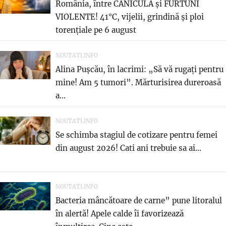
România, între CANICULĂ și FURTUNI
VIOLENTE! 41°C, vijelii, grindină și ploi
torențiale pe 6 august
NOUTATI.INFO
Alina Pușcău, în lacrimi: „Să vă rugați pentru
mine! Am 5 tumori”. Mărturisirea dureroasă
a...
NOUTATI.INFO
Se schimba stagiul de cotizare pentru femei
din august 2026! Cati ani trebuie sa ai...
NOUTATI.INFO
Bacteria mâncătoare de carne” pune litoralul
în alertă! Apele calde îi favorizează