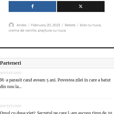
Author
Posted
Categories
Tags
Andra
February 20, 2023
Retete
blat cu nuca
,
on
crema de vanilie
,
prajitura cu nuca
Parteneri
NOUTATI.INFO
M-a parasit cand aveam 5 ani. Povestea zilei in care a batut
din nou la...
NOUTATI.INFO
Omul cu doua vieti: Secretul pe care l-am ascuns timp de 20