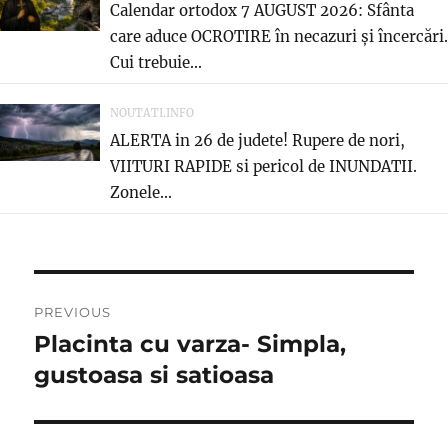
Calendar ortodox 7 AUGUST 2026: Sfânta
care aduce OCROTIRE în necazuri și încercări.
Cui trebuie...
NOUTATI.INFO
ALERTA in 26 de judete! Rupere de nori,
VIITURI RAPIDE si pericol de INUNDATII.
Zonele...
Post
PREVIOUS
navigation
Placinta cu varza- Simpla,
Previous
post:
gustoasa si satioasa