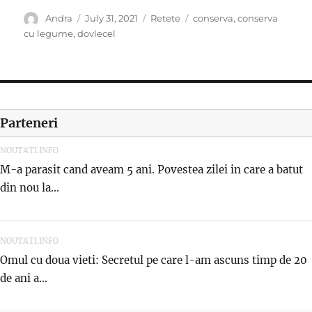
Author
Posted
Categories
Tags
Andra
July 31, 2021
Retete
conserva
,
conserva
on
cu legume
,
dovlecel
Parteneri
NOUTATI.INFO
M-a parasit cand aveam 5 ani. Povestea zilei in care a batut
din nou la...
NOUTATI.INFO
Omul cu doua vieti: Secretul pe care l-am ascuns timp de 20
de ani a...