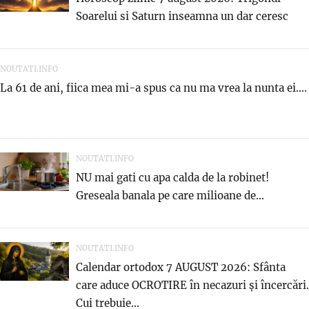
Soarelui si Saturn inseamna un dar ceresc
NOUTATI.INFO
La 61 de ani, fiica mea mi-a spus ca nu ma vrea la nunta ei....
NOUTATI.INFO
NU mai gati cu apa calda de la robinet!
Greseala banala pe care milioane de...
NOUTATI.INFO
Calendar ortodox 7 AUGUST 2026: Sfânta
care aduce OCROTIRE în necazuri și încercări.
Cui trebuie...