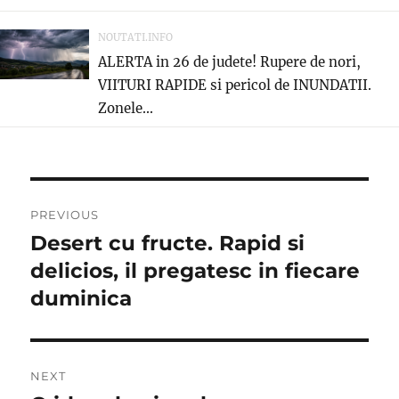
NOUTATI.INFO
ALERTA in 26 de judete! Rupere de nori,
VIITURI RAPIDE si pericol de INUNDATII.
Zonele...
Post
PREVIOUS
navigation
Desert cu fructe. Rapid si
Previous
post:
delicios, il pregatesc in fiecare
duminica
NEXT