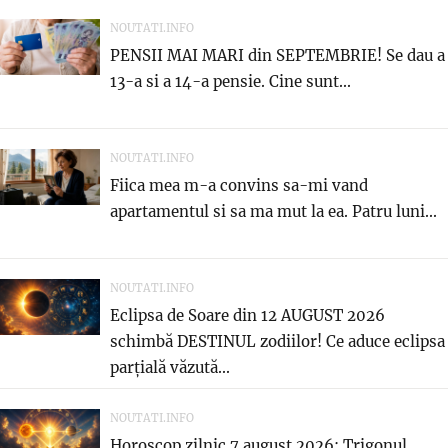
NOUTATI.INFO
PENSII MAI MARI din SEPTEMBRIE! Se dau a
13-a si a 14-a pensie. Cine sunt...
NOUTATI.INFO
Fiica mea m-a convins sa-mi vand
apartamentul si sa ma mut la ea. Patru luni...
NOUTATI.INFO
Eclipsa de Soare din 12 AUGUST 2026
schimbă DESTINUL zodiilor! Ce aduce eclipsa
parțială văzută...
NOUTATI.INFO
Horoscop zilnic 7 august 2026: Trigonul