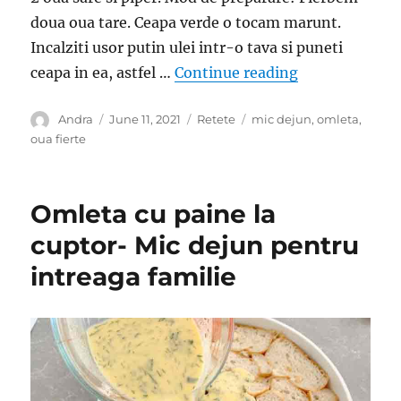
doua oua tare. Ceapa verde o tocam marunt.
Incalziti usor putin ulei intr-o tava si puneti
“Placinta cu c
ceapa in ea, astfel …
Continue reading
Author
Posted
Categories
Tags
Andra
June 11, 2021
Retete
mic dejun
,
omleta
,
on
oua fierte
Omleta cu paine la
cuptor- Mic dejun pentru
intreaga familie