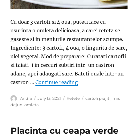
Cu doar 3 cartofi si 4 oua, puteti face cu
usurinta o omleta delicioasa, a carei reteta se
gaseste si in meniurile restaurantelor scumpe.
Ingrediente: 3 cartofi, 4 oua, o lingurita de sare,
ulei vegetal. Mod de preparare: Curatati cartofii
si taiati-i in cercuri subtiri intr-un castron
adanc, apoi adaugati sare. Bateti ouale intr-un
“Combinam 3 cartofi si 
castron …
Continue reading
Author
Posted
Categories
Tags
Andra
July 13, 2021
Retete
cartofi prajiti
,
mic
on
dejun
,
omleta
Placinta cu ceapa verde