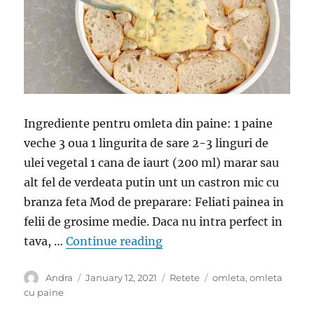
Ingrediente pentru omleta din paine: 1 paine
veche 3 oua 1 lingurita de sare 2-3 linguri de
ulei vegetal 1 cana de iaurt (200 ml) marar sau
alt fel de verdeata putin unt un castron mic cu
branza feta Mod de preparare: Feliati painea in
felii de grosime medie. Daca nu intra perfect in
“Omleta cu paine la cuptor
tava, …
Continue reading
Author
Posted
Categories
Tags
Andra
January 12, 2021
Retete
omleta
,
omleta
on
cu paine