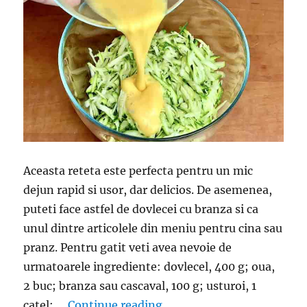
Aceasta reteta este perfecta pentru un mic
dejun rapid si usor, dar delicios. De asemenea,
puteti face astfel de dovlecei cu branza si ca
unul dintre articolele din meniu pentru cina sau
pranz. Pentru gatit veti avea nevoie de
urmatoarele ingrediente: dovlecel, 400 g; oua,
2 buc; branza sau cascaval, 100 g; usturoi, 1
“Omleta cu dovlecel- Mic de
catel; …
Continue reading