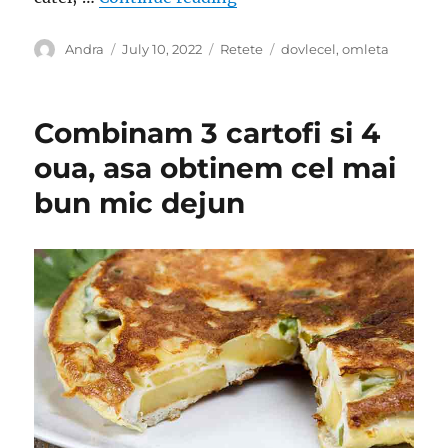
Author
Posted
Categories
Tags
Andra
July 10, 2022
Retete
dovlecel
,
omleta
on
Combinam 3 cartofi si 4
oua, asa obtinem cel mai
bun mic dejun