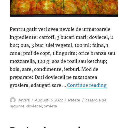
Pentru gatit veti avea nevoie de urmatoarele
ingrediente: cartofi, 3 bucati mari; dovlecel, 2
buc; oua, 3 buc; ulei vegetal, 100 ml; faina, 1
cana; praf de copt, 1 lingurita; orice branza sau
mozzarella, 120 g; sos de rosii sau ketchup;
boia, sare, condimente, ierburi. Mod de
preparare: Dati dovleceii pe razatoarea
“Dau pe r
grosiera, adaugati sare …
Continue reading
Author
Posted
Categories
Tags
Andra
August 13, 2022
Retete
caserola de
on
legume
,
dovlecei
,
omleta