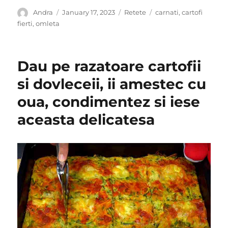
Author
Posted
Categories
Tags
Andra
January 17, 2023
Retete
carnati
,
cartofi
on
fierti
,
omleta
Dau pe razatoare cartofii
si dovleceii, ii amestec cu
oua, condimentez si iese
aceasta delicatesa