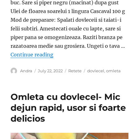
buc. Sare si piper negru (macinat) dupa gust
Ulei de floarea soarelui 1 lingura Cascaval 100 g
Mod de preparare: Spalati dovleceii si taiati-i
felii subtiri. Amestecati ouale cu lapte, sare si
piper pana se omogenizeaza. Raziti branza pe
razatoarea medie sau grosiera. Ungeti o tava …
“Dovlecel cu ou si cascaval- Sanato
Continue reading
Author
Posted
Categories
Tags
Andra
July 22, 2022
Retete
dovlecel
,
omleta
on
Omleta cu dovlecel- Mic
dejun rapid, usor si foarte
delicios