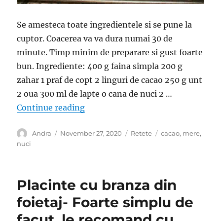
Se amesteca toate ingredientele si se pune la
cuptor. Coacerea va va dura numai 30 de
minute. Timp minim de preparare si gust foarte
bun. Ingrediente: 400 g faina simpla 200 g
zahar 1 praf de copt 2 linguri de cacao 250 g unt
2 oua 300 ml de lapte o cana de nuci 2 …
“Prajitura cu nuca si cacao. Se ame
Continue reading
Author
Posted
Categories
Tags
Andra
November 27, 2020
Retete
cacao
,
mere
,
on
nuci
Placinte cu branza din
foietaj- Foarte simplu de
facut, le recomand cu