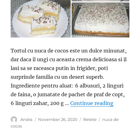
Tortul cu nuca de cocos este un dulce minunat,
dar daca il ungi cu aceasta crema delicioasa si il
lasi sa se raceasca putin in frigider, poti
surprinde familia cu un desert superb.
Ingrediente pentru aluat: 6 albusuri, 2 linguri
de faina, o jumatate de pachet de praf de copt,
“Prajitura
6 linguri zahar, 200 g …
Continue reading
Author
Posted
Categories
Tags
Andra
November 26, 2020
Retete
nuca de
on
cocos