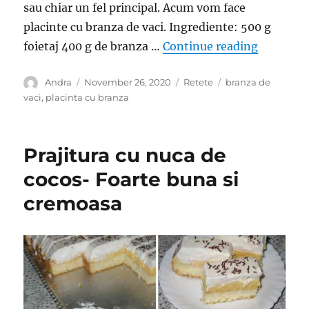
sau chiar un fel principal. Acum vom face
placinte cu branza de vaci. Ingrediente: 500 g
“Placinte
foietaj 400 g de branza …
Continue reading
Author
Posted
Categories
Tags
Andra
November 26, 2020
Retete
branza de
on
vaci
,
placinta cu branza
Prajitura cu nuca de
cocos- Foarte buna si
cremoasa