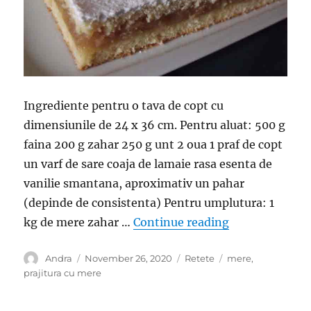
Ingrediente pentru o tava de copt cu
dimensiunile de 24 x 36 cm. Pentru aluat: 500 g
faina 200 g zahar 250 g unt 2 oua 1 praf de copt
un varf de sare coaja de lamaie rasa esenta de
vanilie smantana, aproximativ un pahar
(depinde de consistenta) Pentru umplutura: 1
“Placinta cu m
kg de mere zahar …
Continue reading
Author
Posted
Categories
Tags
Andra
November 26, 2020
Retete
mere
,
on
prajitura cu mere