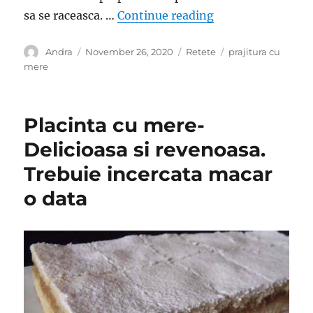
“Prajitura cu mere
sa se raceasca. …
Continue reading
Author
Posted
Categories
Tags
Andra
November 26, 2020
Retete
prajitura cu
on
mere
Placinta cu mere-
Delicioasa si revenoasa.
Trebuie incercata macar
o data