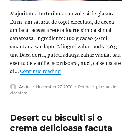
Majoritatea torturilor au nevoie si de glazura.
Eu m-am saturat de topit ciocolata, de aceea
am facut aceasta reteta foarte simpla si mai
sanatoasa. Ingrediente: 100 g cacao 50 ml
smantana sau lapte 2 linguri zahar pudra 50 g
unt Daca doriti, puteti adauga zahar vanilat sau
esenta de vanilie, scortisoara, nuci, caise uscate
“Glazura de ciocolata facuta ac
si …
Continue reading
Author
Posted
Categories
Tags
Andra
November 27, 2020
Retete
glazura de
on
ciocolata
Desert cu biscuiti si o
crema delicioasa facuta