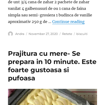
de unt 3/4 cana de zahar 2 pachete de zahar
vanilat 4 galbenusuri de ou 1 cana de faina
simpla sau semi-grosiera 1 budinca de vanilie
“Desert cu 
aproximativ 250 g de …
Continue reading
Author
Posted
Categories
Tags
Andra
November 27, 2020
Retete
biscuiti
on
Prajitura cu mere- Se
prepara in 10 minute. Este
foarte gustoasa si
pufoasa