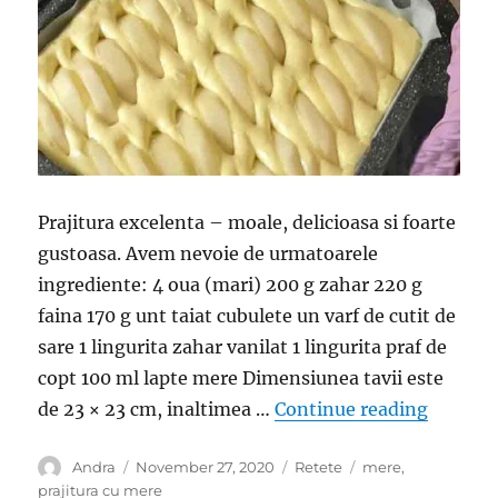
Prajitura excelenta – moale, delicioasa si foarte
gustoasa. Avem nevoie de urmatoarele
ingrediente: 4 oua (mari) 200 g zahar 220 g
faina 170 g unt taiat cubulete un varf de cutit de
sare 1 lingurita zahar vanilat 1 lingurita praf de
copt 100 ml lapte mere Dimensiunea tavii este
“Prajitu
de 23 × 23 cm, inaltimea …
Continue reading
Author
Posted
Categories
Tags
Andra
November 27, 2020
Retete
mere
,
on
prajitura cu mere