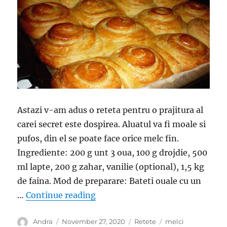
Astazi v-am adus o reteta pentru o prajitura al
carei secret este dospirea. Aluatul va fi moale si
pufos, din el se poate face orice melc fin.
Ingrediente: 200 g unt 3 oua, 100 g drojdie, 500
ml lapte, 200 g zahar, vanilie (optional), 1,5 kg
de faina. Mod de preparare: Bateti ouale cu un
“Melci dospiti la cuptor- Usor de
…
Continue reading
Author
Posted
Categories
Tags
Andra
November 27, 2020
Retete
melci