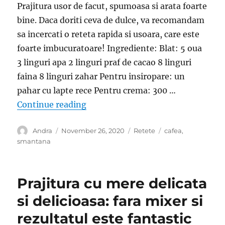
Prajitura usor de facut, spumoasa si arata foarte
bine. Daca doriti ceva de dulce, va recomandam
sa incercati o reteta rapida si usoara, care este
foarte imbucuratoare! Ingrediente: Blat: 5 oua
3 linguri apa 2 linguri praf de cacao 8 linguri
faina 8 linguri zahar Pentru insiropare: un
pahar cu lapte rece Pentru crema: 300 …
“Prajitura Miracol- Spumoasa si us
Continue reading
Author
Posted
Categories
Tags
Andra
November 26, 2020
Retete
cafea
,
on
smantana
Prajitura cu mere delicata
si delicioasa: fara mixer si
rezultatul este fantastic