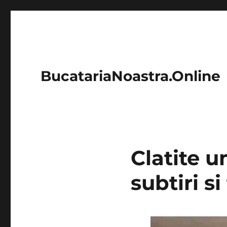
BucatariaNoastra.Online
Clatite u
subtiri s