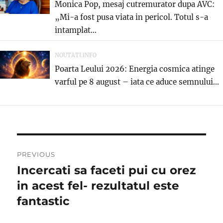
Monica Pop, mesaj cutremurator dupa AVC:
„Mi-a fost pusa viata in pericol. Totul s-a
intamplat...
NOUTATI.INFO
Poarta Leului 2026: Energia cosmica atinge
varful pe 8 august – iata ce aduce semnului...
Post
PREVIOUS
navigation
Incercati sa faceti pui cu orez
Previous
post:
in acest fel- rezultatul este
fantastic