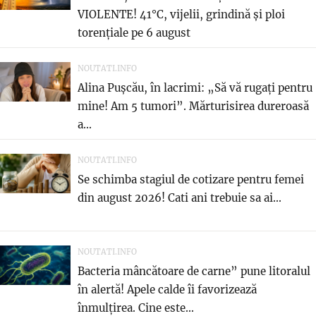
VIOLENTE! 41°C, vijelii, grindină și ploi
torențiale pe 6 august
NOUTATI.INFO
Alina Pușcău, în lacrimi: „Să vă rugați pentru
mine! Am 5 tumori”. Mărturisirea dureroasă
a...
NOUTATI.INFO
Se schimba stagiul de cotizare pentru femei
din august 2026! Cati ani trebuie sa ai...
NOUTATI.INFO
Bacteria mâncătoare de carne” pune litoralul
în alertă! Apele calde îi favorizează
înmulțirea. Cine este...