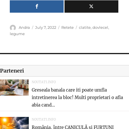
Author
Posted
Categories
Tags
Andra
July 7, 2022
Retete
clatite
,
dovlecel
,
on
legume
Parteneri
NOUTATI.INFO
Greseala banala care iti poate umfla
intretinerea la bloc! Multi proprietari o afla
abia cand...
NOUTATI.INFO
România, între CANICULĂ și FURTUNI