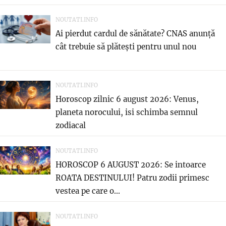
NOUTATI.INFO
Ai pierdut cardul de sănătate? CNAS anunță
cât trebuie să plătești pentru unul nou
NOUTATI.INFO
Horoscop zilnic 6 august 2026: Venus,
planeta norocului, isi schimba semnul
zodiacal
NOUTATI.INFO
HOROSCOP 6 AUGUST 2026: Se intoarce
ROATA DESTINULUI! Patru zodii primesc
vestea pe care o...
NOUTATI.INFO