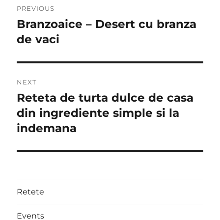
PREVIOUS
navigation
Branzoaice – Desert cu branza
Previous
post:
de vaci
NEXT
Reteta de turta dulce de casa
Next
post:
din ingrediente simple si la
indemana
Retete
Events