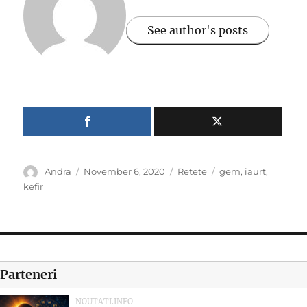
See author's posts
Author
Posted
Categories
Tags
Andra
November 6, 2020
Retete
gem
,
iaurt
,
on
kefir
Parteneri
NOUTATI.INFO