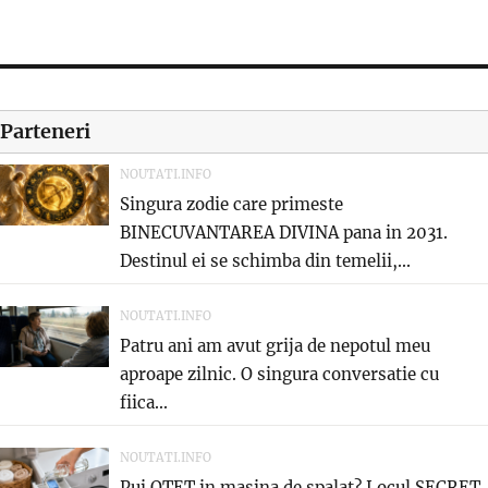
Parteneri
NOUTATI.INFO
Singura zodie care primeste
BINECUVANTAREA DIVINA pana in 2031.
Destinul ei se schimba din temelii,...
NOUTATI.INFO
Patru ani am avut grija de nepotul meu
aproape zilnic. O singura conversatie cu
fiica...
NOUTATI.INFO
Pui OTET in masina de spalat? Locul SECRET