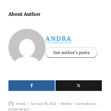
About Author
ANDRA
See author's posts
Author
Posted
Categories
Tags
Andra
January 18, 2022
Retete
carne de pui
,
on
pulpe de pui