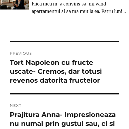
Fiica mea m-a convins sa-mi vand
apartamentul si sa ma mut la ea. Patru luni...
Post
PREVIOUS
navigation
Tort Napoleon cu fructe
Previous
post:
uscate- Cremos, dar totusi
revenos datorita fructelor
NEXT
Prajitura Anna- Impresioneaza
Next
post:
nu numai prin gustul sau, ci si