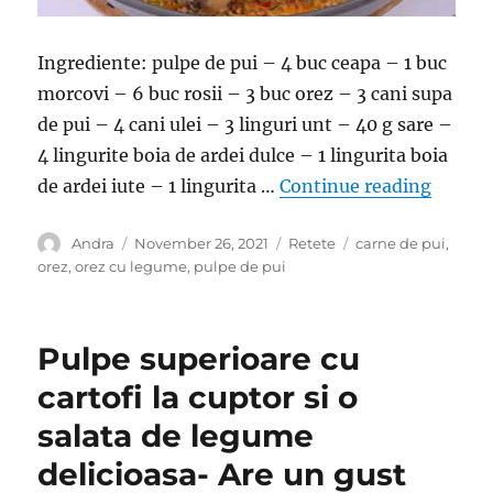
Ingrediente: pulpe de pui – 4 buc ceapa – 1 buc
morcovi – 6 buc rosii – 3 buc orez – 3 cani supa
de pui – 4 cani ulei – 3 linguri unt – 40 g sare –
4 lingurite boia de ardei dulce – 1 lingurita boia
“Orez c
de ardei iute – 1 lingurita …
Continue reading
Author
Posted
Categories
Tags
Andra
November 26, 2021
Retete
carne de pui
,
on
orez
,
orez cu legume
,
pulpe de pui
Pulpe superioare cu
cartofi la cuptor si o
salata de legume
delicioasa- Are un gust