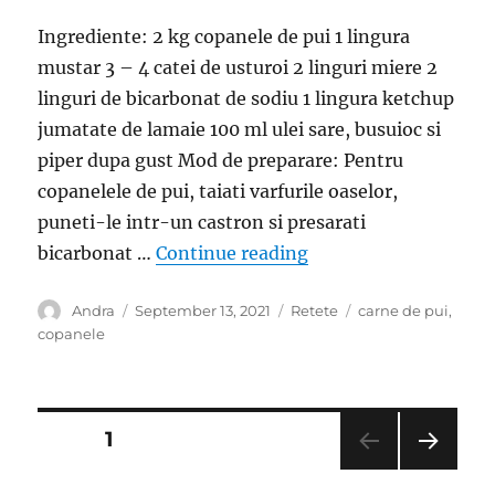
Ingrediente: 2 kg copanele de pui 1 lingura
mustar 3 – 4 catei de usturoi 2 linguri miere 2
linguri de bicarbonat de sodiu 1 lingura ketchup
jumatate de lamaie 100 ml ulei sare, busuioc si
piper dupa gust Mod de preparare: Pentru
copanelele de pui, taiati varfurile oaselor,
puneti-le intr-un castron si presarati
“Copanele de pui cu b
bicarbonat …
Continue reading
Author
Posted
Categories
Tags
Andra
September 13, 2021
Retete
carne de pui
,
on
copanele
Posts
PAGE
1
NEXT
pagination