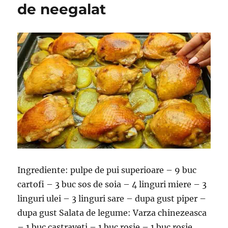
de neegalat
Ingrediente: pulpe de pui superioare – 9 buc
cartofi – 3 buc sos de soia – 4 linguri miere – 3
linguri ulei – 3 linguri sare – dupa gust piper –
dupa gust Salata de legume: Varza chinezeasca
– 1 buc castraveti – 1 buc rosie – 1 buc rosie