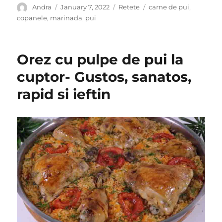
Author
Posted
Categories
Tags
Andra
January 7, 2022
Retete
carne de pui
,
on
copanele
,
marinada
,
pui
Orez cu pulpe de pui la
cuptor- Gustos, sanatos,
rapid si ieftin