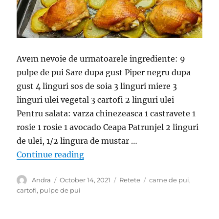
Avem nevoie de urmatoarele ingrediente: 9
pulpe de pui Sare dupa gust Piper negru dupa
gust 4 linguri sos de soia 3 linguri miere 3
linguri ulei vegetal 3 cartofi 2 linguri ulei
Pentru salata: varza chinezeasca 1 castravete 1
rosie 1 rosie 1 avocado Ceapa Patrunjel 2 linguri
de ulei, 1/2 lingura de mustar …
“Pranz gustos la cuptor- Reteta uso
Continue reading
Author
Posted
Categories
Tags
Andra
October 14, 2021
Retete
carne de pui
,
on
cartofi
,
pulpe de pui