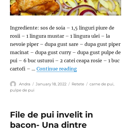
Ingrediente: sos de soia – 1,5 linguri piure de
rosii – 1 lingura mustar – 1 lingura ulei – la
nevoie piper – dupa gust sare – dupa gust piper
macinat – dupa gust curry – dupa gust pulpe de
pui – 6 buc usturoi – 2 catei ceapa rosie – 1 buc
“Pulpe de pui cu cartofi
cartofi – …
Continue reading
Author
Posted
Categories
Tags
Andra
January 18, 2022
Retete
carne de pui
,
on
pulpe de pui
File de pui invelit in
bacon- Una dintre