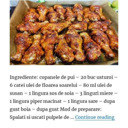
Ingrediente: copanele de pui – 20 buc usturoi –
6 catei ulei de floarea soarelui – 80 ml ulei de
susan – 1 lingura sos de soia – 3 linguri miere –
1 lingura piper macinat – 1 lingura sare – dupa
gust boia – dupa gust Mod de preparare:
“O ma
Spalati si uscati pulpele de …
Continue reading