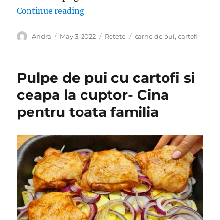
“Cartofi cu carne de pui la cuptor
Continue reading
Author
Posted
Categories
Tags
Andra
May 3, 2022
Retete
carne de pui
,
cartofi
on
Pulpe de pui cu cartofi si
ceapa la cuptor- Cina
pentru toata familia