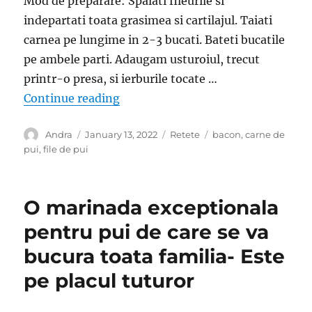
Mod de preparare: Spalati fileurile si
indepartati toata grasimea si cartilajul. Taiati
carnea pe lungime in 2-3 bucati. Bateti bucatile
pe ambele parti. Adaugam usturoiul, trecut
printr-o presa, si ierburile tocate …
“File de pui invelit in bacon- Una d
Continue reading
Author
Posted
Categories
Tags
Andra
January 13, 2022
Retete
bacon
,
carne de
on
pui
,
file de pui
O marinada exceptionala
pentru pui de care se va
bucura toata familia- Este
pe placul tuturor