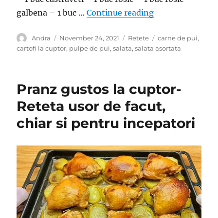
“Pulpe superioare
galbena – 1 buc …
Continue reading
Author
Posted
Categories
Tags
Andra
November 24, 2021
Retete
carne de pui
,
on
cartofi la cuptor
,
pulpe de pui
,
salata
,
salata asortata
Pranz gustos la cuptor-
Reteta usor de facut,
chiar si pentru incepatori