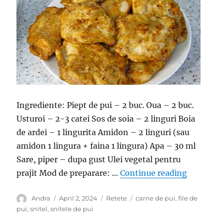
Ingrediente: Piept de pui – 2 buc. Oua – 2 buc.
Usturoi – 2-3 catei Sos de soia – 2 linguri Boia
de ardei – 1 lingurita Amidon – 2 linguri (sau
amidon 1 lingura + faina 1 lingura) Apa – 30 ml
Sare, piper – dupa gust Ulei vegetal pentru
“Snitele
prajit Mod de preparare: …
Continue reading
Author
Posted
Categories
Tags
Andra
April 2, 2024
Retete
carne de pui
,
file de
on
pui
,
snitel
,
snitele de pui