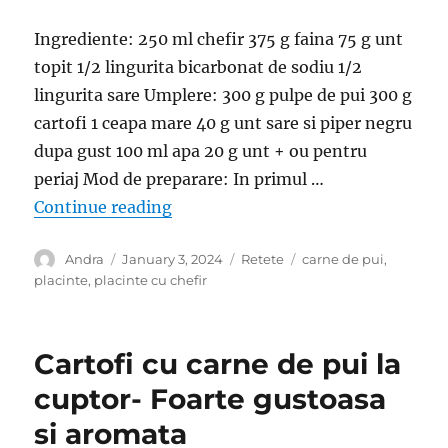
Ingrediente: 250 ml chefir 375 g faina 75 g unt
topit 1/2 lingurita bicarbonat de sodiu 1/2
lingurita sare Umplere: 300 g pulpe de pui 300 g
cartofi 1 ceapa mare 40 g unt sare si piper negru
dupa gust 100 ml apa 20 g unt + ou pentru
periaj Mod de preparare: In primul …
“Placinte cu carne de pui si cartofi
Continue reading
Author
Posted
Categories
Tags
Andra
January 3, 2024
Retete
carne de pui
,
on
placinte
,
placinte cu chefir
Cartofi cu carne de pui la
cuptor- Foarte gustoasa
si aromata