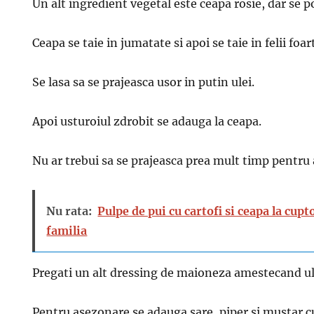
Un alt ingredient vegetal este ceapa rosie, dar se po
Ceapa se taie in jumatate si apoi se taie in felii foar
Se lasa sa se prajeasca usor in putin ulei.
Apoi usturoiul zdrobit se adauga la ceapa.
Nu ar trebui sa se prajeasca prea mult timp pentru
Nu rata:
Pulpe de pui cu cartofi si ceapa la cup
familia
Pregati un alt dressing de maioneza amestecand ule
Pentru asezonare se adauga sare, piper si mustar c