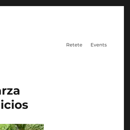
Retete
Events
arza
icios