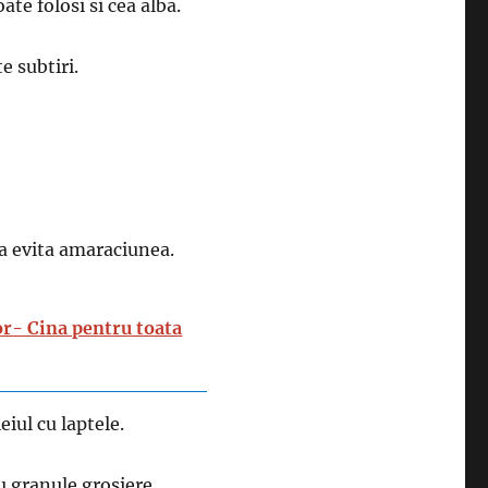
ate folosi si cea alba.
te subtiri.
 a evita amaraciunea.
tor- Cina pentru toata
iul cu laptele.
u granule grosiere.