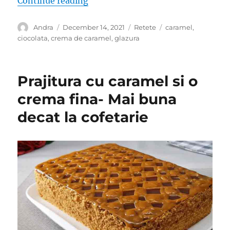
Continue reading
Author
Posted
Categories
Tags
Andra
December 14, 2021
Retete
caramel
,
on
ciocolata
,
crema de caramel
,
glazura
Prajitura cu caramel si o
crema fina- Mai buna
decat la cofetarie