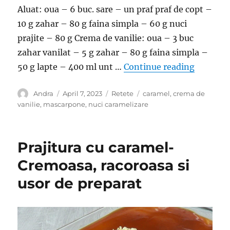
Aluat: oua – 6 buc. sare – un praf praf de copt –
10 g zahar – 80 g faina simpla – 60 g nuci
prajite – 80 g Crema de vanilie: oua – 3 buc
zahar vanilat – 5 g zahar – 80 g faina simpla –
“Prajitu
50 g lapte – 400 ml unt …
Continue reading
Author
Posted
Categories
Tags
Andra
April 7, 2023
Retete
caramel
,
crema de
on
vanilie
,
mascarpone
,
nuci caramelizare
Prajitura cu caramel-
Cremoasa, racoroasa si
usor de preparat