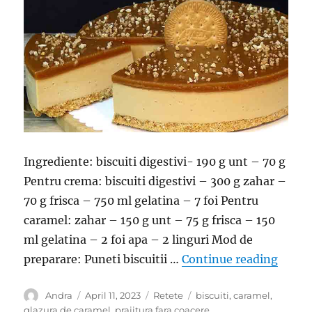
Ingrediente: biscuiti digestivi- 190 g unt – 70 g
Pentru crema: biscuiti digestivi – 300 g zahar –
70 g frisca – 750 ml gelatina – 7 foi Pentru
caramel: zahar – 150 g unt – 75 g frisca – 150
ml gelatina – 2 foi apa – 2 linguri Mod de
“Praji
preparare: Puneti biscuitii …
Continue reading
Author
Posted
Categories
Tags
Andra
April 11, 2023
Retete
biscuiti
,
caramel
,
on
glazura de caramel
,
prajitura fara coacere