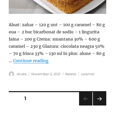
Aluat: zahar – 120 g unt – 100 g caramel – 80 g
oua – 2 buc bicarbonat de sodiu – 1 lingurita
faina – 200 g Crema: smantana 30% – 600 g
caramel – 230 g Glazura: ciocolata neagra 50%
– 70 g frisca 33% – 130 ml In plus: alune – 80 g
“Prajitura cu caramel si o crema 
…
Continue reading
Author
Posted
Categories
Tags
Andra
November 2, 2021
Retete
caramel
on
Posts
PAGE
1
NEXT
pagination
PAG