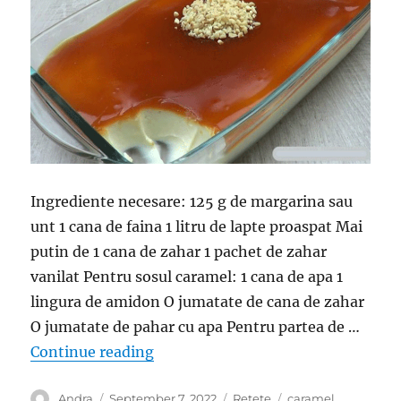
Ingrediente necesare: 125 g de margarina sau
unt 1 cana de faina 1 litru de lapte proaspat Mai
putin de 1 cana de zahar 1 pachet de zahar
vanilat Pentru sosul caramel: 1 cana de apa 1
lingura de amidon O jumatate de cana de zahar
O jumatate de pahar cu apa Pentru partea de …
“Prajitura cu caramel- Cremoasa, r
Continue reading
Author
Posted
Categories
Tags
Andra
September 7, 2022
Retete
caramel
,