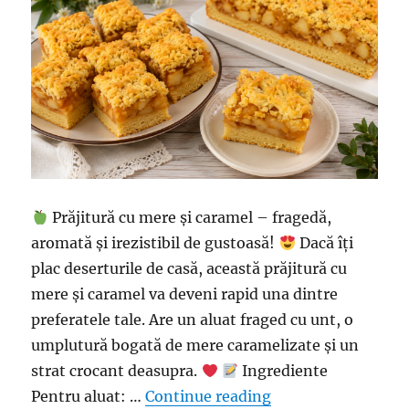
Prăjitură cu mere și caramel – fragedă,
aromată și irezistibil de gustoasă!
Dacă îți
plac deserturile de casă, această prăjitură cu
mere și caramel va deveni rapid una dintre
preferatele tale. Are un aluat fraged cu unt, o
umplutură bogată de mere caramelizate și un
strat crocant deasupra.
Ingrediente
“Prăjitură cu mere 
Pentru aluat: …
Continue reading