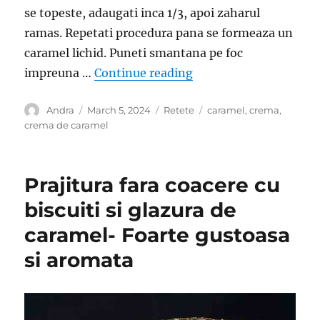
se topeste, adaugati inca 1/3, apoi zaharul
ramas. Repetati procedura pana se formeaza un
caramel lichid. Puneti smantana pe foc
“Crema de caramel- Di
impreuna …
Continue reading
Author
Posted
Categories
Tags
Andra
March 5, 2024
Retete
caramel
,
crema
,
on
crema de caramel
Prajitura fara coacere cu
biscuiti si glazura de
caramel- Foarte gustoasa
si aromata