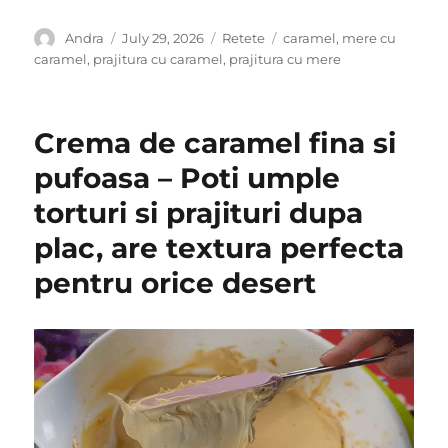
Author
Posted
Categories
Tags
Andra
July 29, 2026
Retete
caramel
,
mere cu
on
caramel
,
prajitura cu caramel
,
prajitura cu mere
Crema de caramel fina si
pufoasa – Poti umple
torturi si prajituri dupa
plac, are textura perfecta
pentru orice desert