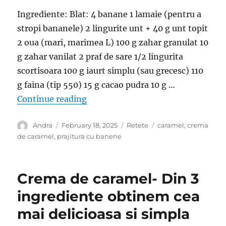
Ingrediente: Blat: 4 banane 1 lamaie (pentru a
stropi bananele) 2 lingurite unt + 40 g unt topit
2 oua (mari, marimea L) 100 g zahar granulat 10
g zahar vanilat 2 praf de sare 1/2 lingurita
scortisoara 100 g iaurt simplu (sau grecesc) 110
g faina (tip 550) 15 g cacao pudra 10 g …
“Prajitura cu banane si crema de c
Continue reading
Author
Posted
Categories
Tags
Andra
February 18, 2025
Retete
caramel
,
crema
on
de caramel
,
prajitura cu banene
Crema de caramel- Din 3
ingrediente obtinem cea
mai delicioasa si simpla