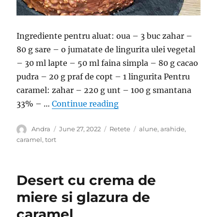
Ingrediente pentru aluat: oua – 3 buc zahar –
80 g sare – o jumatate de lingurita ulei vegetal
– 30 ml lapte – 50 ml faina simpla – 80 g cacao
pudra – 20 g praf de copt – 1 lingurita Pentru
caramel: zahar – 220 g unt – 100 g smantana
“Tort Snickers cu alune, 
33% – …
Continue reading
Author
Posted
Categories
Tags
Andra
June 27, 2022
Retete
alune
,
arahide
,
on
caramel
,
tort
Desert cu crema de
miere si glazura de
caramel