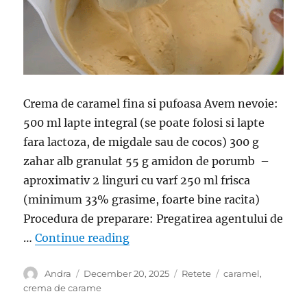
Crema de caramel fina si pufoasa Avem nevoie:
500 ml lapte integral (se poate folosi si lapte
fara lactoza, de migdale sau de cocos) 300 g
zahar alb granulat 55 g amidon de porumb –
aproximativ 2 linguri cu varf 250 ml frisca
(minimum 33% grasime, foarte bine racita)
Procedura de preparare: Pregatirea agentului de
“Crema de caramel fina si pufoasa
…
Continue reading
Author
Posted
Categories
Tags
Andra
December 20, 2025
Retete
caramel
,
on
crema de carame