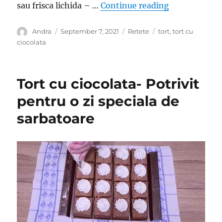
“Tort delicios
sau frisca lichida – …
Continue reading
Author
Posted
Categories
Tags
Andra
September 7, 2021
Retete
tort
,
tort cu
on
ciocolata
Tort cu ciocolata- Potrivit
pentru o zi speciala de
sarbatoare