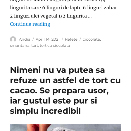
lingurita sare 6 linguri de lapte 6 linguri zahar
2 linguri ulei vegetal 1/2 lingurita …
“Tort de ciocolata rapid- Este gat
Continue reading
Author
Posted
Categories
Tags
Andra
April 14, 2021
Retete
ciocolata
,
on
smantana
,
tort
,
tort cu ciocolata
Nimeni nu va putea sa
refuze un astfel de tort cu
cacao. Se prepara usor,
iar gustul este pur si
simplu incredibil