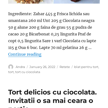
Ingrediente: Zahar 445 g Frisca lichida sau
smantana 260 ml Unt 205 g Ciocolata neagra
50 g alune 200 g faina de grau 55 g pudra de
cacao 20 g Bicarbonat 0,25 lingurita Praf de
copt 0,5 lingurita Sare 1 varf Ciocolata cu lapte
115 g Oua 6 buc. Lapte 70 ml gelatina 26 g …
“Tortul care va cuceri orice invitat
Continue reading
Author
Posted
Categories
Tags
Andra
January 26, 2022
Retete
blat pentru tort
,
on
tort
,
tort cu ciocolata
Tort delicios cu ciocolata.
Invitatii o sa mai ceara o