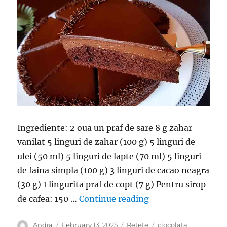
Ingrediente: 2 oua un praf de sare 8 g zahar
vanilat 5 linguri de zahar (100 g) 5 linguri de
ulei (50 ml) 5 linguri de lapte (70 ml) 5 linguri
de faina simpla (100 g) 3 linguri de cacao neagra
(30 g) 1 lingurita praf de copt (7 g) Pentru sirop
“Tort cu ciocolata 
de cafea: 150 …
Continue reading
Author
Posted
Categories
Tags
Andra
February 13, 2025
Retete
ciocolata