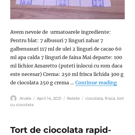
Avem nevoie de urmatoarele ingrediente:
Pentru blat: 7 albusuri 7 linguri zahar 7
galbenusuri 117 ml de ulei 2 linguri de cacao 60
ml apa calda 7 linguri de faina Mai departe: 100
ml lichior Amaretto (puteti inlocui cu rom daca
este necesar) Crema: 250 ml frisca lichida 300 g
“Tort c
de ciocolata 250 g crema …
Continue reading
Author
Posted
Categories
Tags
Andra
April 14, 2021
Retete
ciocolata
,
frisca
,
tort
on
cu ciocolata
Tort de ciocolata rapid-