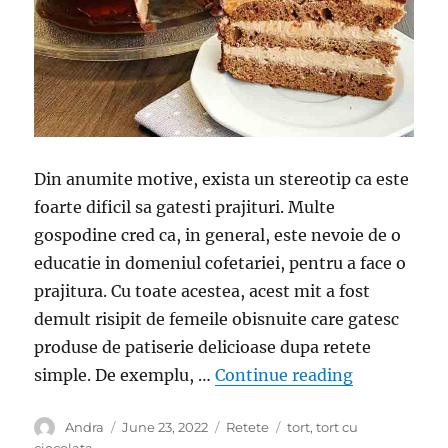
Din anumite motive, exista un stereotip ca este
foarte dificil sa gatesti prajituri. Multe
gospodine cred ca, in general, este nevoie de o
educatie in domeniul cofetariei, pentru a face o
prajitura. Cu toate acestea, acest mit a fost
demult risipit de femeile obisnuite care gatesc
produse de patiserie delicioase dupa retete
“Tort Praga-
simple. De exemplu, …
Continue reading
Author
Posted
Categories
Tags
Andra
June 23, 2022
Retete
tort
,
tort cu
on