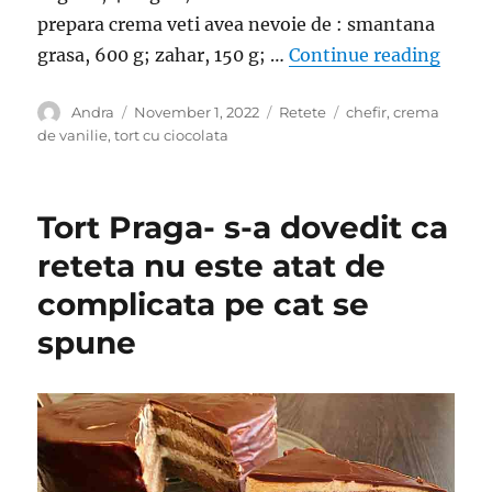
prepara crema veti avea nevoie de : smantana
“Praji
grasa, 600 g; zahar, 150 g; …
Continue reading
Author
Posted
Categories
Tags
Andra
November 1, 2022
Retete
chefir
,
crema
on
de vanilie
,
tort cu ciocolata
Tort Praga- s-a dovedit ca
reteta nu este atat de
complicata pe cat se
spune