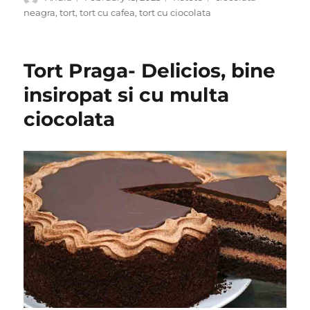
on
neagra
,
tort
,
tort cu cafea
,
tort cu ciocolata
Tort Praga- Delicios, bine
insiropat si cu multa
ciocolata