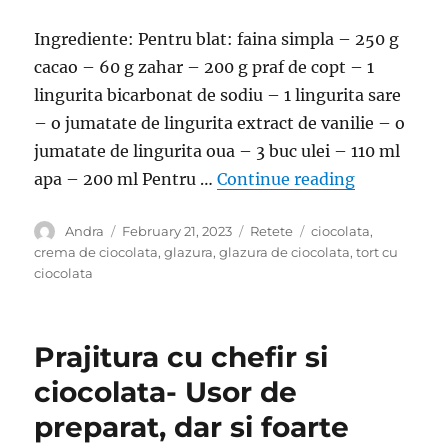
Ingrediente: Pentru blat: faina simpla – 250 g
cacao – 60 g zahar – 200 g praf de copt – 1
lingurita bicarbonat de sodiu – 1 lingurita sare
– o jumatate de lingurita extract de vanilie – o
jumatate de lingurita oua – 3 buc ulei – 110 ml
“Tort Praga-
apa – 200 ml Pentru …
Continue reading
Author
Posted
Categories
Tags
Andra
February 21, 2023
Retete
ciocolata
,
on
crema de ciocolata
,
glazura
,
glazura de ciocolata
,
tort cu
ciocolata
Prajitura cu chefir si
ciocolata- Usor de
preparat, dar si foarte