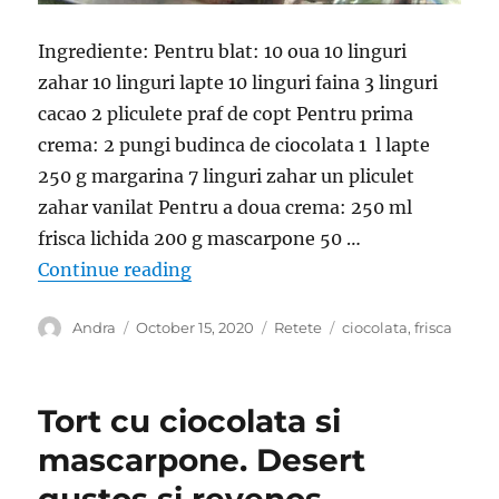
Ingrediente: Pentru blat: 10 oua 10 linguri
zahar 10 linguri lapte 10 linguri faina 3 linguri
cacao 2 pliculete praf de copt Pentru prima
crema: 2 pungi budinca de ciocolata 1 l lapte
250 g margarina 7 linguri zahar un pliculet
zahar vanilat Pentru a doua crema: 250 ml
frisca lichida 200 g mascarpone 50 …
“Tort cu ciocolata si mascarpone. D
Continue reading
Author
Posted
Categories
Tags
Andra
October 15, 2020
Retete
ciocolata
,
frisca
on
Tort cu ciocolata si
mascarpone. Desert