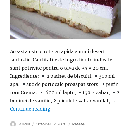
Aceasta este o reteta rapida a unui desert
fantastic. Cantitatile de ingrediente indicate
sunt potrivite pentru o tava de 35 × 20 cm.
Ingrediente:
1 pachet de biscuiti,
300 ml
apa,
suc de portocale proaspat stors,
putin
rom Crema:
600 ml lapte,
150 g zahar,
2
budinci de vanilie, 2 pliculete zahar vanilat, …
“Prajitura cu fructe, fara coacere,
Continue reading
Author
Posted
Categories
Andra
October 12, 2020
Retete
on