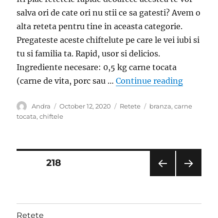
salva ori de cate ori nu stii ce sa gatesti? Avem o
alta reteta pentru tine in aceasta categorie.
Pregateste aceste chiftelute pe care le vei iubi si
tu si familia ta. Rapid, usor si delicios.
Ingrediente necesare: 0,5 kg carne tocata
“Chiftelu
(carne de vita, porc sau …
Continue reading
Author
Posted
Categories
Tags
Andra
October 12, 2020
Retete
branza
,
carne
on
tocata
,
chiftele
Posts
PAGE
218
PRE
NEXT
pagination
VIOU
PAG
S
E
PAG
Retete