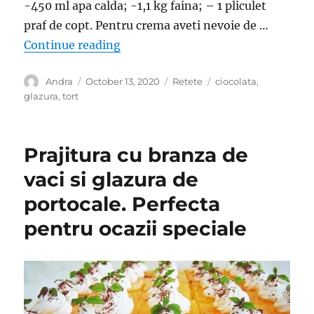
-450 ml apa calda; -1,1 kg faina; – 1 pliculet
praf de copt. Pentru crema aveti nevoie de …
“Tort cu ciocolata si mascarpone. 
Continue reading
Author
Posted
Categories
Tags
Andra
October 13, 2020
Retete
ciocolata
,
on
glazura
,
tort
Prajitura cu branza de
vaci si glazura de
portocale. Perfecta
pentru ocazii speciale