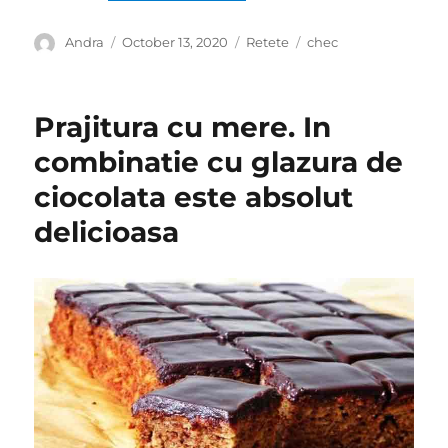
Author
Posted
Categories
Tags
Andra
October 13, 2020
Retete
chec
on
Prajitura cu mere. In
combinatie cu glazura de
ciocolata este absolut
delicioasa