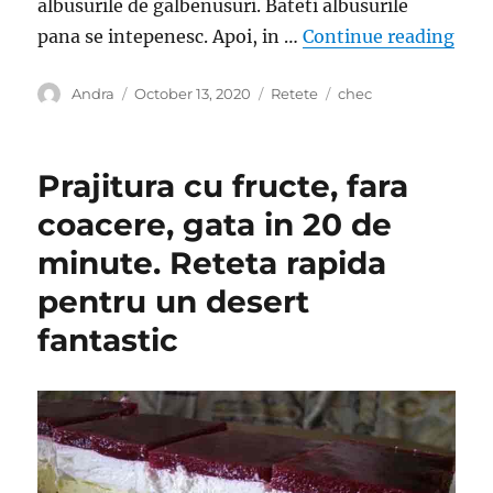
albusurile de galbenusuri. Bateti albusurile
“Cum
pana se intepenesc. Apoi, in …
Continue reading
Author
Posted
Categories
Tags
Andra
October 13, 2020
Retete
chec
on
Prajitura cu fructe, fara
coacere, gata in 20 de
minute. Reteta rapida
pentru un desert
fantastic