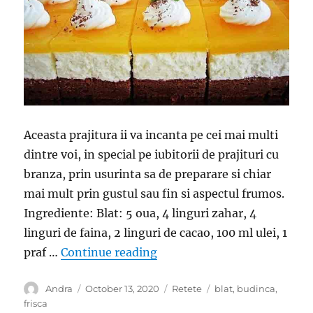
Aceasta prajitura ii va incanta pe cei mai multi
dintre voi, in special pe iubitorii de prajituri cu
branza, prin usurinta sa de preparare si chiar
mai mult prin gustul sau fin si aspectul frumos.
Ingrediente: Blat: 5 oua, 4 linguri zahar, 4
linguri de faina, 2 linguri de cacao, 100 ml ulei, 1
“Prajitura cu branza de vaci 
praf …
Continue reading
Author
Posted
Categories
Tags
Andra
October 13, 2020
Retete
blat
,
budinca
,
on
frisca