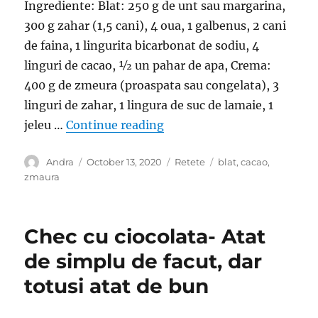
Ingrediente: Blat: 250 g de unt sau margarina,
300 g zahar (1,5 cani), 4 oua, 1 galbenus, 2 cani
de faina, 1 lingurita bicarbonat de sodiu, 4
linguri de cacao, ½ un pahar de apa, Crema:
400 g de zmeura (proaspata sau congelata), 3
linguri de zahar, 1 lingura de suc de lamaie, 1
“Prajitura cu crema de zmeu
jeleu …
Continue reading
Author
Posted
Categories
Tags
Andra
October 13, 2020
Retete
blat
,
cacao
,
on
zmaura
Chec cu ciocolata- Atat
de simplu de facut, dar
totusi atat de bun