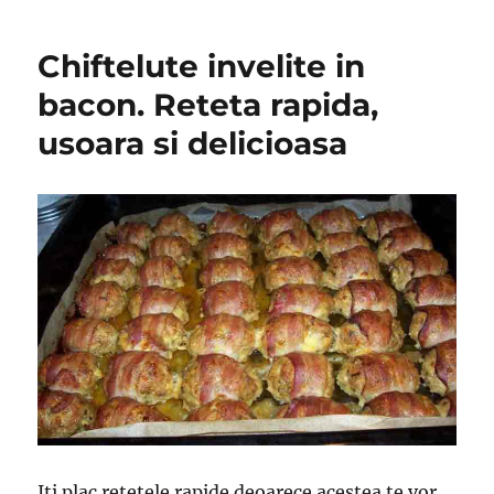
Chiftelute invelite in
bacon. Reteta rapida,
usoara si delicioasa
Iti plac retetele rapide deoarece acestea te vor