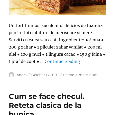
Un tort frumos, suculent si delicios de toamna
pentru toti iubitorii de merisoare si mere.
Serviti cu cafea sau ceai! Ingrediente: ● 4 oua ●
200 g zahar ● 1 pliculet zahar vanilat ● 200 ml
ulei ● 100 g nuci ● 1 lingura cacao ● 150 g faina ●
“Prajitura cu mer
1 praf de copt ● …
Continue reading
Author
Posted
Categories
Tags
Andra
October 13, 2020
Retete
mere
,
nuci
on
Cum se face checul.
Reteta clasica de la
bunica