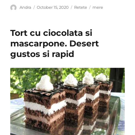
Author
Posted
Categories
Tags
Andra
October 15, 2020
Retete
mere
on
Tort cu ciocolata si
mascarpone. Desert
gustos si rapid