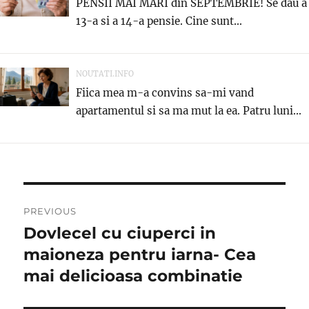
PENSII MAI MARI din SEPTEMBRIE! Se dau a
13-a si a 14-a pensie. Cine sunt...
NOUTATI.INFO
Fiica mea m-a convins sa-mi vand
apartamentul si sa ma mut la ea. Patru luni...
Post
PREVIOUS
navigation
Dovlecel cu ciuperci in
Previous
post:
maioneza pentru iarna- Cea
mai delicioasa combinatie