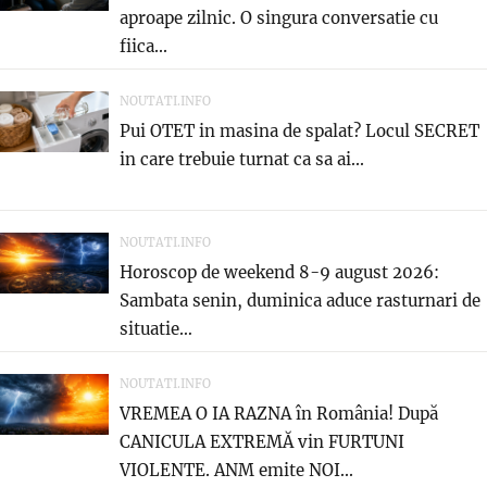
aproape zilnic. O singura conversatie cu
fiica...
NOUTATI.INFO
Pui OTET in masina de spalat? Locul SECRET
in care trebuie turnat ca sa ai...
NOUTATI.INFO
Horoscop de weekend 8-9 august 2026:
Sambata senin, duminica aduce rasturnari de
situatie…
NOUTATI.INFO
VREMEA O IA RAZNA în România! După
CANICULA EXTREMĂ vin FURTUNI
VIOLENTE. ANM emite NOI...