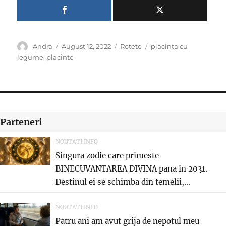
Author
Posted
Categories
Tags
Andra
August 12, 2022
Retete
placinta cu
on
legume
,
placinte
Parteneri
NOUTATI.INFO
Singura zodie care primeste
BINECUVANTAREA DIVINA pana in 2031.
Destinul ei se schimba din temelii,...
NOUTATI.INFO
Patru ani am avut grija de nepotul meu