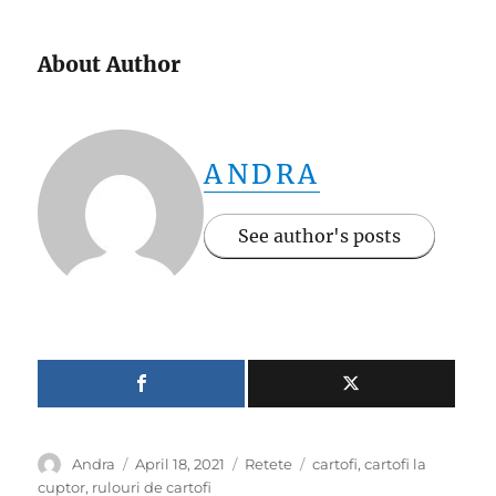
About Author
ANDRA
See author's posts
Author
Posted
Categories
Tags
Andra
April 18, 2021
Retete
cartofi
,
cartofi la
on
cuptor
,
rulouri de cartofi