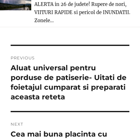
ALERTA in 26 de judete! Rupere de nori,
VIITURI RAPIDE si pericol de INUNDATII.
Zonele...
Post
PREVIOUS
navigation
Aluat universal pentru
Previous
post:
porduse de patiserie- Uitati de
foietajul cumparat si preparati
aceasta reteta
NEXT
Cea mai buna placinta cu
Next