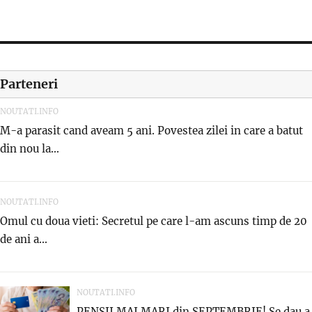
Parteneri
NOUTATI.INFO
M-a parasit cand aveam 5 ani. Povestea zilei in care a batut
din nou la...
NOUTATI.INFO
Omul cu doua vieti: Secretul pe care l-am ascuns timp de 20
de ani a...
NOUTATI.INFO
PENSII MAI MARI din SEPTEMBRIE! Se dau a