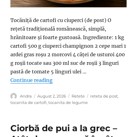
Tocăniță de cartofi cu ciuperci (de post) O
rețetă tradițională românească, simplă,
hrănitoare și foarte gustoasă. Ingrediente: 1 kg
cartofi 500 g ciuperci champignon 2 cepe mari 1
ardei gras roșu 2 morcovi 4 căței de usturoi 400
g roșii tocate sau 300 ml suc de roșii 3 linguri
pastă de tomate 5 linguri ulei …
“Tocăniță de cartofi cu ciuperci – 
Continue reading
Author
Posted
Categories
Tags
Andra
August 2, 2026
Retete
reteta de post
,
on
tocanita de cartofi
,
tocanita de legume
Ciorbă de pui a la grec –