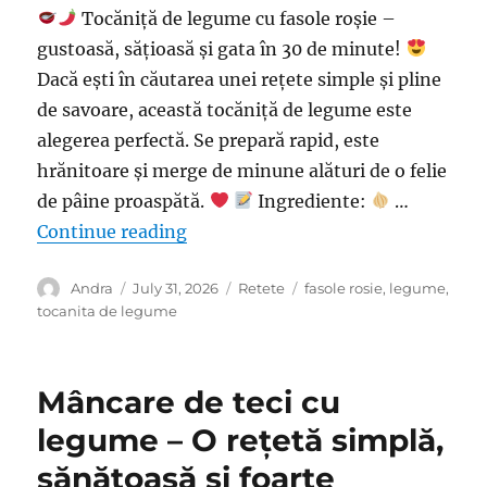
Tocăniță de legume cu fasole roșie –
gustoasă, sățioasă și gata în 30 de minute!
Dacă ești în căutarea unei rețete simple și pline
de savoare, această tocăniță de legume este
alegerea perfectă. Se prepară rapid, este
hrănitoare și merge de minune alături de o felie
de pâine proaspătă.
Ingrediente:
…
“Tocăniță de legume cu fasole roși
Continue reading
Author
Posted
Categories
Tags
Andra
July 31, 2026
Retete
fasole rosie
,
legume
,
on
tocanita de legume
Mâncare de teci cu
legume – O rețetă simplă,
sănătoasă și foarte