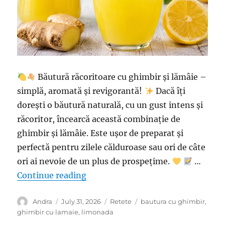
Băutură răcoritoare cu ghimbir și lămâie –
simplă, aromată și revigorantă!
Dacă îți
dorești o băutură naturală, cu un gust intens și
răcoritor, încearcă această combinație de
ghimbir și lămâie. Este ușor de preparat și
perfectă pentru zilele călduroase sau ori de câte
ori ai nevoie de un plus de prospețime.
…
“Băutură răcoritoare cu ghimbir și
Continue reading
Author
Posted
Categories
Tags
Andra
July 31, 2026
Retete
bautura cu ghimbir
,
on
ghimbir cu lamaie
,
limonada