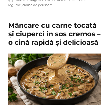
on
legume
,
ciorba de perisoare
Mâncare cu carne tocată
și ciuperci în sos cremos –
o cină rapidă și delicioasă