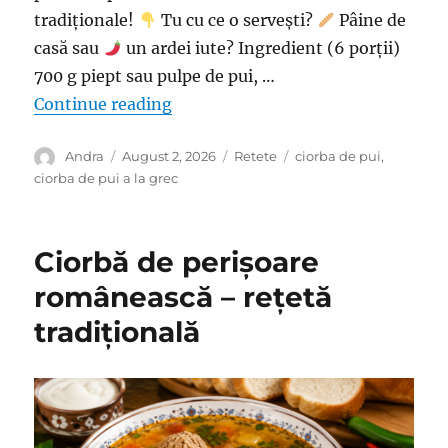
tradiționale!
Tu cu ce o servești?
Pâine de
casă sau
un ardei iute? Ingredient (6 porții)
700 g piept sau pulpe de pui, …
“Ciorbă de pui a la grec – Atât de 
Continue reading
Author
Posted
Categories
Tags
Andra
August 2, 2026
Retete
ciorba de pui
,
on
ciorba de pui a la grec
Ciorbă de perișoare
românească – rețetă
tradițională