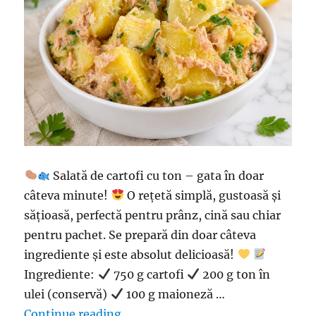
Salată de cartofi cu ton – gata în doar
câteva minute!
O rețetă simplă, gustoasă și
sățioasă, perfectă pentru prânz, cină sau chiar
pentru pachet. Se prepară din doar câteva
ingrediente și este absolut delicioasă!
Ingrediente:
750 g cartofi
200 g ton în
ulei (conservă)
100 g maioneză …
“Salată de cartofi cu ton – gata î
Continue reading