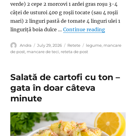
verde) 2 cepe 2 morcovi 1 ardei gras roșu 3-4
căței de usturoi 400 g roșii tocate (sau 4 roșii
mari) 2 linguri pastă de tomate 4 linguri ulei 1
“Mâncare de 
linguriță boia dulce …
Continue reading
Author
Posted
Categories
Tags
Andra
July 29, 2026
Retete
legume
,
mancare
on
de post
,
mancare de teci
,
reteta de post
Salată de cartofi cu ton –
gata în doar câteva
minute