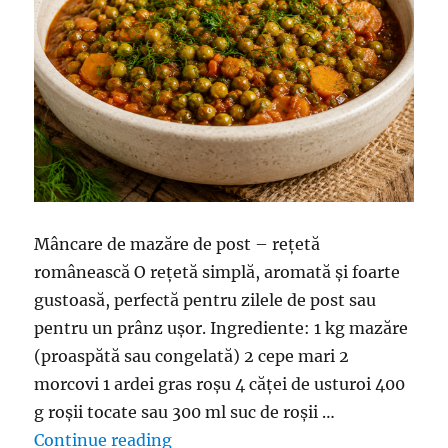
Mâncare de mazăre de post – rețetă
românească O rețetă simplă, aromată și foarte
gustoasă, perfectă pentru zilele de post sau
pentru un prânz ușor. Ingrediente: 1 kg mazăre
(proaspătă sau congelată) 2 cepe mari 2
morcovi 1 ardei gras roșu 4 căței de usturoi 400
g roșii tocate sau 300 ml suc de roșii …
“Mâncare de mazăre, fară carne – P
Continue reading