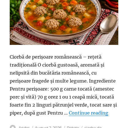
Ciorbă de perișoare românească – rețetă
tradițională O ciorbă gustoasă, aromată și
nelipsită din bucătăria românească, cu
perișoare fragede și multe legume. Ingrediente
Pentru perișoare: 500 g carne tocată (amestec
porc și vită) 70 g orez 1 ou 1 ceapă mică, tocată
foarte fin 2 linguri pătrunjel verde, tocat sare și
“Ciorbă 
piper, după gust Pentru …
Continue reading
Author
Posted
Categories
Tags
Andra
August 2, 2026
Retete
ciorba de