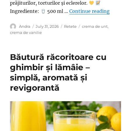
prăjiturilor, torturilor și eclerelor.
“Cremă de
Ingrediente:
500 ml …
Continue reading
Author
Posted
Categories
Tags
Andra
July 31, 2026
Retete
crema de unt
,
on
crema de vanilie
Băutură răcoritoare cu
ghimbir și lămâie –
simplă, aromată și
revigorantă