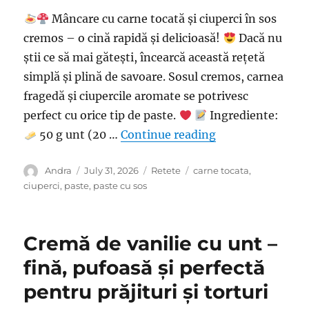
Mâncare cu carne tocată și ciuperci în sos
cremos – o cină rapidă și delicioasă!
Dacă nu
știi ce să mai gătești, încearcă această rețetă
simplă și plină de savoare. Sosul cremos, carnea
fragedă și ciupercile aromate se potrivesc
perfect cu orice tip de paste.
Ingrediente:
“Mâncare cu carne
50 g unt (20 …
Continue reading
Author
Posted
Categories
Tags
Andra
July 31, 2026
Retete
carne tocata
,
on
ciuperci
,
paste
,
paste cu sos
Cremă de vanilie cu unt –
fină, pufoasă și perfectă
pentru prăjituri și torturi